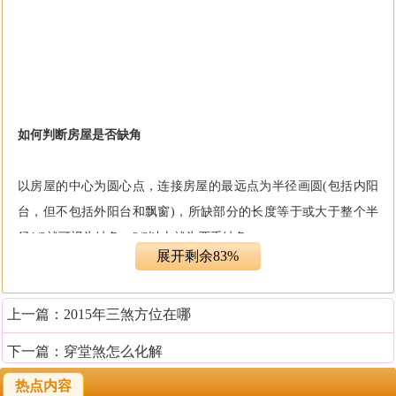
如何判断房屋是否缺角
以房屋的中心为圆心点，连接房屋的最远点为半径画圆(包括内阳
台，但不包括外阳台和飘窗)，所缺部分的长度等于或大于整个半
径1/2就可视为缺角，2/3以上就为严重缺角。
展开剩余83%
房屋缺角有什么危害
上一篇：
2015年三煞方位在哪
阳宅应该户型方正，客厅、卧室、庭院等皆以方正为吉，外凸内
下一篇：
穿堂煞怎么化解
凹、凸角缺角均为不吉现代房宅来说多外凸内凹有缺角。在风水上
热点内容
我们称之为“缺宫”。房宅中缺少了宫位当然会有不利。首先，缺角