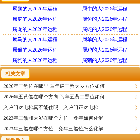
导致宅运不旺，有诗为证：
属鼠的人2026年运程
属牛的人2026年运程
坎宅屋基若缺巽，长房多死少年人；
属虎的人2026年运程
属兔的人2026年运程
艮宅屋基若缺坤，长房无子谁人问；
属龙的人2026年运程
属蛇的人2026年运程
震宅屋基若缺乾，长房遗腹不需言；
属马的人2026年运程
属羊的人2026年运程
巽宅屋基若缺震，长房一定天无人；
属猴的人2026年运程
属鸡的人2026年运程
离宅屋基若缺乾，长房无子不须嫌；
属狗的人2026年运程
属猪的人2026年运程
坤宅屋基若缺艮，中房天死少年人；
兑宅屋基缺无穷，诸房消灭一场空。
相关文章
2026年三煞位在哪里 马年破三煞太岁方位如何
房屋不同方位的缺角风水
2026年五黄煞在哪个方向 马年五黄二黑位如何
入户门对电梯真不能住吗，入户门正对电梯
房屋东边缺角：东方为震宫，代表家中长子的位置，如果此处缺
角，则对家中长子或者老年阶段的男士不利，不旺男丁，不利于健
2023年三煞和太岁在哪个方位，兔年如何化解
康事业，需防肝胆方面疾病，并逢寅卯辰（即：虎、兔、龙年）流
2023年三煞在哪个方位，兔年三煞位怎么化解
年落空，运程不遂，不利于投资、科举和远行。东位主是非位。缺