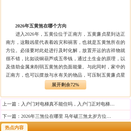
2026年五黄煞在哪个方向
进入2026年，五黄位位于正南方，五黄廉贞星到达正
南方，这颗凶星代表着凶灾和祸害，也就是五黄煞所在的
方位。必须要对此处进行及时化解，放置开运的吉祥物就
很不错，比如说铜葫芦或五帝钱，通过土生金的原理，以
及借助金属来削弱五黄煞的负面能量。与此同时，家中的
正南方，也可以摆放与水有关的物品，可压制五黄廉贞星
的威力，比如说鱼缸、冰箱、饮水机等，都可以起到很不
展开剩余72%
错的好效果。
上一篇：
入户门对电梯真不能住吗，入户门正对电梯怎么化解
千万不要将家中重要的风水方位设置在此处，比如说
开窗、卧床、大门等，否则会影响到家中的气场，经常会
下一篇：
2026年三煞位在哪里 马年破三煞太岁方位如何破解
出现意料之外的祸患，全家人都没办法拥有幸福快乐的生
热点内容