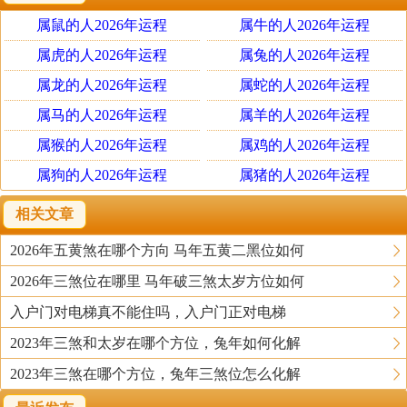
活。当然不管是家中，还是职场中，正南方都应该想办法
属鼠的人2026年运程
属牛的人2026年运程
远离，这才是明智之举。2026年可在家居或办公室正南方
悬挂一件【易明居文哲护岁挂饰】，此挂饰专化五黄凶
属虎的人2026年运程
属兔的人2026年运程
煞，兼镇太岁方位;文哲乃丙午马年太岁将军，寓意护岁解
属龙的人2026年运程
属蛇的人2026年运程
厄、安定家运，可化解流年不利，保家宅安康、事业平
属马的人2026年运程
属羊的人2026年运程
稳。
属猴的人2026年运程
属鸡的人2026年运程
属狗的人2026年运程
属猪的人2026年运程
2026马年二黑位如何破解
进入2026年，二黑巨门星飞临西北方位，这是本年度
相关文章
的流年病符位，代表伤痛和疾病。家中西北方位一定要认
2026年五黄煞在哪个方向 马年五黄二黑位如何
真去布局，否则会让家人的健康状况急剧下滑，甚至会出
2026年三煞位在哪里 马年破三煞太岁方位如何
现可怕的死亡事件，千万不能大意。对于小孩和老人来
说，气场本身就有些弱，所以更容易遭受二黑凶煞的强烈
入户门对电梯真不能住吗，入户门正对电梯
攻击，不要将床头对着这个方向，也不要让他们长时间在
2023年三煞和太岁在哪个方位，兔年如何化解
此处停留，否则都会引发严重的后果。
2023年三煞在哪个方位，兔年三煞位怎么化解