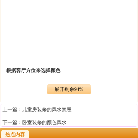
根据客厅方位来选择颜色
客厅的主色并非风水布置的主要因素。最重要的是格局和
展开剩余94%
五行的生克所达成的能量平衡。不过根据客厅相对整个住
宅的方位选择正确的颜色，可有风水加分的效果。
上一篇：
儿童房装修的风水禁忌
客厅若位于住宅的西南或东北方位，应用黄色系；
客厅若位于东南方或正东方，应用绿色系；
下一篇：
卧室装修的颜色风水
客厅若位于北方，应用蓝色系；
热点内容