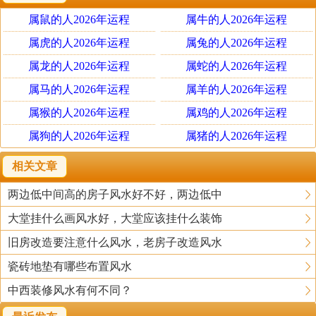
客厅若位于南方，应用红色系；
属鼠的人2026年运程
属牛的人2026年运程
客厅若位于西北方或西方，应用白色、银色或金色。
属虎的人2026年运程
属兔的人2026年运程
客厅装修颜色和风水
属龙的人2026年运程
属蛇的人2026年运程
属马的人2026年运程
属羊的人2026年运程
客厅装修颜色和风水也是有关联的，所以在选择客厅中的
属猴的人2026年运程
属鸡的人2026年运程
主要色调时也一定要注意其是否犯了风水禁忌。
属狗的人2026年运程
属猪的人2026年运程
1、白色
相关文章
白色是居室环境中经常见到的颜色，许多家庭中的客厅墙
两边低中间高的房子风水好不好，两边低中
面也会使用乳白色、象牙白、白色等三种颜色来搭配，这
大堂挂什么画风水好，大堂应该挂什么装饰
三种颜色与人的视觉神经最适合，因为太阳是白色系列的
代表光明，而人的心与眼都是需要有光明来调节的，客厅
旧房改造要注意什么风水，老房子改造风水
中选择白色为主要的搭配色彩是最好的选择，同时白色也
瓷砖地垫有哪些布置风水
代表了美好的愿望。
中西装修风水有何不同？