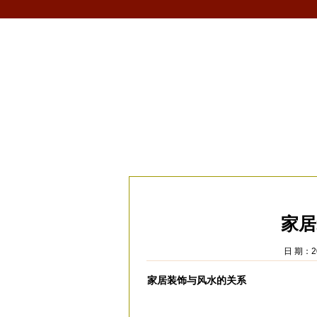
首页
生肖
解梦
星座
风水/fengshui
当前位置：
易安居
>
风水
>
家居风水
>
装
家居
日 期：20
家居装饰与风水的关系