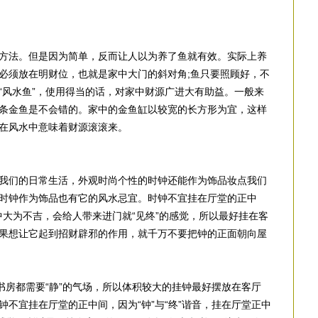
方法。但是因为简单，反而让人以为养了鱼就有效。实际上养
必须放在明财位，也就是家中大门的斜对角;鱼只要照顾好，不
“风水鱼”，使用得当的话，对家中财源广进大有助益。一般来
条金鱼是不会错的。家中的金鱼缸以较宽的长方形为宜，这样
在风水中意味着财源滚滚来。
我们的日常生活，外观时尚个性的时钟还能作为饰品妆点我们
时钟作为饰品也有它的风水忌宜。时钟不宜挂在厅堂的正中
正中大为不吉，会给人带来进门就“见终”的感觉，所以最好挂在客
果想让它起到招财辟邪的作用，就千万不要把钟的正面朝向屋
书房都需要“静”的气场，所以体积较大的挂钟最好摆放在客厅
不宜挂在厅堂的正中间，因为“钟”与“终”谐音，挂在厅堂正中