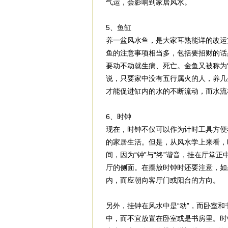
气运，会影响到家居风水。
5、鱼缸
养一盆风水鱼，是大家耳熟能详的改运
鱼的注意事项相当多，包括要招财的话
要动不动就生病、死亡。金鱼又被称为
说，只要家中没有五行属火的人，养几
才能促进缸内的水的不断流动，而水流
6、时钟
现在，时钟不仅可以作为计时工具方便
的家居生活。但是，从风水学上来看，
间，因为“钟”与“终”谐音，挂在厅堂
厅的侧面。在摆放时钟时还要注意，如
内，而应朝向客厅门或阳台的方向。
另外，挂钟在风水中是“动”，而卧室和
中，而不宜放置在卧室或是书房里。时钟