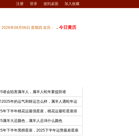
注册
登录
放到桌面
加入收藏
今日黄历
2026年08月06日 星期四 农历： →
宅风水
| 商业风水
| 风水文化
| 风水测试
最新文章
025谁会陷害属羊人，属羊人蛇年要提防谁
羊2025年的运气和财运怎么样，属羊人遇蛇年运
025年下半年桃花运最强星座，桃花运最旺星座排
025属羊大忌颜色，属羊人忌讳什么颜色
025年下半年黑榜星座，2025下半年运势最差星座