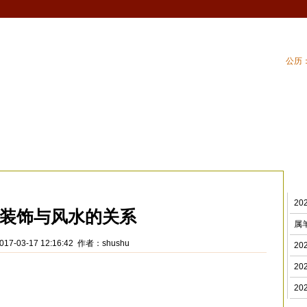
公历：
血型
吉祥
专题
黄历
| 家居风水
| 住
修风水
>
2
装饰与风水的关系
属
17-03-17 12:16:42 作者：shushu
2
2
2