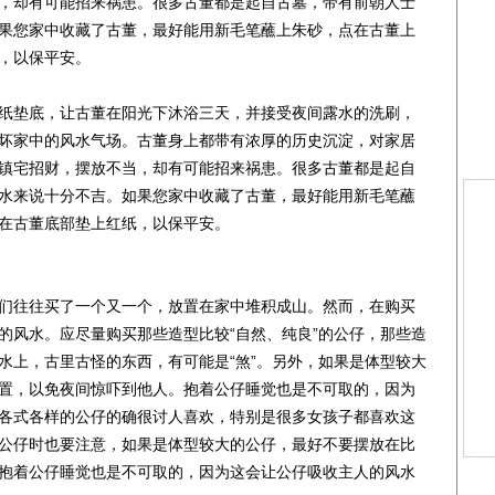
，却有可能招来祸患。很多古董都是起自古墓，带有前朝人士
果您家中收藏了古董，最好能用新毛笔蘸上朱砂，点在古董上
，以保平安。
纸垫底，让古董在阳光下沐浴三天，并接受夜间露水的洗刷，
坏家中的风水气场。古董身上都带有浓厚的历史沉淀，对家居
镇宅招财，摆放不当，却有可能招来祸患。很多古董都是起自
水来说十分不吉。如果您家中收藏了古董，最好能用新毛笔蘸
在古董底部垫上红纸，以保平安。
们往往买了一个又一个，放置在家中堆积成山。然而，在购买
的风水。应尽量购买那些造型比较“自然、纯良”的公仔，那些造
水上，古里古怪的东西，有可能是“煞”。另外，如果是体型较大
置，以免夜间惊吓到他人。抱着公仔睡觉也是不可取的，因为
各式各样的公仔的确很讨人喜欢，特别是很多女孩子都喜欢这
公仔时也要注意，如果是体型较大的公仔，最好不要摆放在比
抱着公仔睡觉也是不可取的，因为这会让公仔吸收主人的风水