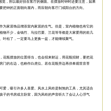
的感觉，所以最好挂在客厅的侧面。在摆放时钟时还要注意，如果
要把钟的正面朝向屋内，而应朝向客厅门或阳台的方向。
作为家居饰品增添室内家居的生气。但是，室内植物也有它的
植物不少，金钱竹、马拉巴栗、兰花等等都是大家爱用的前几
、叶枯了，一定要马上更换一盆，才能继续聚气。
，花瓶摆放的位置得当，也会招来财运，用花瓶招财，要把花
房门的右边，也称作白虎位。若在花瓶旁边再供奉观世音菩
可爱，吸引许多人喜爱。风水上风铃是制煞的工具，尤其适合
孩子的书房或主卧室，因为风铃的声音听久了会让人心浮气