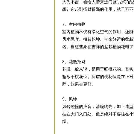
大为不吉，会给人带来进门就“见终”
想让它起到招财辟邪的作用，就千万不
7、室内植物
室内植物不仅有净化空气的作用，还能
风水忌宜。扭转乾坤、带来好运的盆栽
名。当这些象征吉祥的盆栽植物花谢了
8、花瓶招财
花瓶一般来说，是用于旺桃花的。其实
瓶放于桃花位。所谓的桃花位是在正对
萨，效果会更好。
9、风铃
风铃碰撞的声音，清脆响亮，加上造型
挂在大门入口处。但是绝对不要挂在小
躁。