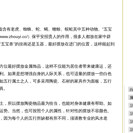
排
是指含有老虎、蜘蛛、蛇、蝎、蟾蜍、蜈蚣其中五种动物。“五宝
/www.zhouyi.cc/）保平安招贵人的作用，很多人都放在家中辟
“五宝兽”的挂画还是玉器，最好摆放在进门的位置，这样能起到
方位最好摆放金属饰品，这样不仅能为居住者带来健康运，还
利。如果是想增强自身的人际关系，也可适量的摆放一些白色
如五行属土之人，可多采用陶瓷、石材的家具作为面板，五行
具。
土，所以摆放陶瓷物品最为恰当，也能对身体健康有帮助。如
运势。当然，也可按照个人的属性，针对性的摆放不容颜色、
，因为每个人的五行所缺都有所不同，须请教专业的风水老