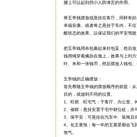
腰上可以起到挡小人防谗言的作用。
将五帝钱摆放或悬挂在客厅，同样有好
幸福安康。或者将之悬挂于车内，不仅
醒状态的效果。以保证我们的平安驾驶
把五帝钱用布包裹起来封包妥，然后放
钱用绳穿着佩挂在颈上，效果与上列方
叶、米和一张钱币，然后摆放入钱包、
五帝钱的正确摆放：
首先尊随五帝钱的摆放顺序的前提：从
目的，就放到不同的位置。
1、旺财、旺宅气：于客厅、办公室、
2、催财：悬挂安置于宅中财位处，亦
3、保平安：可悬挂在汽车中、装饰且
4、化五黄煞：每一年的五黄星都会飞
煞气。