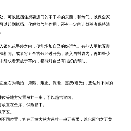
处。可以抵挡住想要进门的不干净的东西，和煞气，以保全家
可以起到抵挡、化解煞气的作用，还有一定的让驾驶者保持清
。
入银包或手袋之内，便能增加自己的好运气。有些人更把五帝
法相同。或者将五帝古钱经过开光，放入自封袋内，再加些茶
手袋或者安放于车内，都能对自己有很好的帮助。
左至右为顺治、康熙、雍正、乾隆、嘉庆(道光)，想达到不同的
神位等地方安置吊挂一串，予以趋吉避凶。
可放置在金库、保险箱中。
保平安。
到不同位置，宜在五黄大煞方吊挂一串五帝币，以化屋宅之五黄