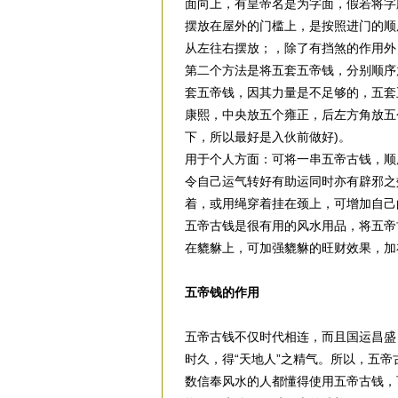
面向上，有皇帝名是为字面，假若将字
摆放在屋外的门槛上，是按照进门的顺
从左往右摆放；，除了有挡煞的作用外
第二个方法是将五套五帝钱，分别顺序
套五帝钱，因其力量是不足够的，五套
康熙，中央放五个雍正，后左方角放五
下，所以最好是入伙前做好)。
用于个人方面：可将一串五帝古钱，顺
令自己运气转好有助运同时亦有辟邪之
着，或用绳穿着挂在颈上，可增加自己
五帝古钱是很有用的风水用品，将五帝
在貔貅上，可加强貔貅的旺财效果，加
五帝钱的作用
五帝古钱不仅时代相连，而且国运昌盛
时久，得“天地人”之精气。所以，五
数信奉风水的人都懂得使用五帝古钱，