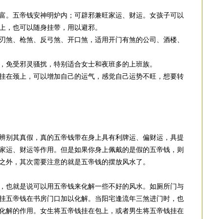
富。五帝钱安神明炉内；可辟邪兼旺家运、财运。女孩子可以
上，也可以随身挂带，用以避邪。
刃煞、枪煞、反弓煞、开口煞，适用开门有煞的公司、酒楼、
，免受邪灵骚扰，特别适合女士和夜班多的上班族。
挂在颈上，可以增加自己的运气，感觉自己运势不旺，想要转
辨别其真假，真的五帝钱带在身上具有利牌运、偏财运，具提
家运、财运等作用。但是如果你身上佩戴的是假的五帝钱，则
之外，其次需要注意的就是五帝钱的摆放风水了。
，也就是说可以用五帝钱来化解一些不好的风水。如厕所门与
挂五帝钱在书房门口加以化解。当阳宅逢流年三煞进门时，也
化解的作用。女生将五帝钱挂在包上，或者男生将五帝钱挂在