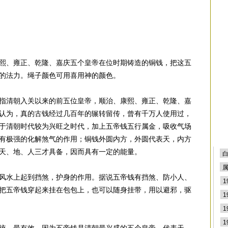
熙、雍正、乾隆、嘉庆五个皇帝在位时期铸造的铜钱，把这五
的法力。绳子颜色可用喜用神的颜色。
指清朝入关以来的前五位皇帝，顺治、康熙、雍正、乾隆、嘉
认为，真的古钱经过几百年的辗转留传，曾有千万人使用过，
于清朝时代较为兴旺之时代，加上五帝钱五行属金，吸收气场
有极强的化解煞气的作用；铜钱外圆内方，外圆代表天，内方
天、地、人三才具备，因而具有一定的能量。
风水上起到挡煞，护身的作用。据说五帝钱有挡煞、防小人、
把五帝钱穿起来挂在包包上，也可以随身挂带，用以避邪，驱