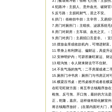
3.门被墙角冲射﹝俗称飞刃煞﹞主损
4.犯路冲：主损人、意外血光、破财
5.反弓路：主损耗财气，居之不安。
6.拱门﹝俗称担牛担﹞主辛劳，又易
7.房门对厕所门：主暗疾、泌尿系统
8.房门对厨房：主车祸、血光之灾。
9.房门对房门：主易招口舌是非。﹝宜
10.摆放金库或收款机内，可增进财富
11.带身上有利牌运、偏财运，具提升
12.安神明炉内；可辟邪兼旺家运、财
13.暗沟煞：令人财来财去守不住财。
14.不良气场的煞气：二手房屋或者
15.厕所门冲书房：厕所门与书房正对
16.横梁压书桌：把书桌移开或者在横
在旺宅旺财方面：将五帝古钱顺序放在
枪煞、反弓煞、开口煞，最好的方法是
正，乾隆，嘉庆。这样做有助化解室外
将古钱顺序放好， (在屋内面对大门，顺