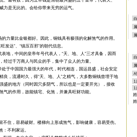
统、最有效，因为五帝钱是清朝最兴盛的五个皇帝，代表天、
威力是无比的。会给你带来无穷的运气。
场的力量比金银都好。因此，铜钱具有极强的化解煞气的作用。
旺发达”、“镇压百邪”的朝代信息。
代表地，中间的皇帝年号代表人，“天、地、人”三才具备，因而
，经过千万商人与民众的手，集中了众人的力量。
帝处于中国国力最强大的年代，时代相连，国运昌盛，社会安定
精良，流通时久，得“天、地、人”之精气，大多数铜钱曾埋于地
强盛的地方（同时因穴多阴气，所以也是一定要开光），接收
煞气的作用，故能镇宅、化煞，并兼具旺财功能。
财留不住，容易破财。楼梯向上形成煞气，影响健康，容易受伤。
口煞：不利家运。