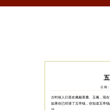
首页
生肖
解梦
星座
风水/fengshui
当前位置：
易安居
>
风水
>
家居风水
>
风
五
日 期：2
古时候人们喜欢佩戴香囊、玉佩，现在
如果你已经请了五帝钱，你知道五帝钱
法。