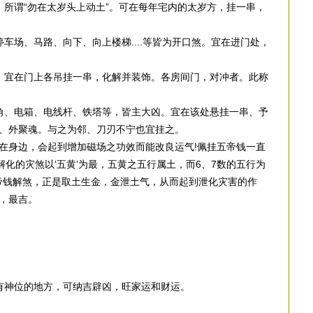
。所谓“勿在太岁头上动土”。可在每年宅内的太岁方，挂一串，
车场、马路、向下、向上楼梯....等皆为开口煞。宜在进门处，
：宜在门上各吊挂一串，化解并装饰。各房间门，对冲者。此称
角、电箱、电线杆、铁塔等，皆主大凶。宜在该处悬挂一串、予
、外聚魂。与之为邻、刀刃不宁也宜挂之。
在身边，会起到增加磁场之功效而能改良运气!佩挂五帝钱一直
解化的灾煞以‘五黄’为最，五黄之五行属土，而6、7数的五行为
五帝钱解煞，正是取土生金，金泄土气，从而起到泄化灾害的作
财，最吉。
有神位的地方，可纳吉辟凶，旺家运和财运。