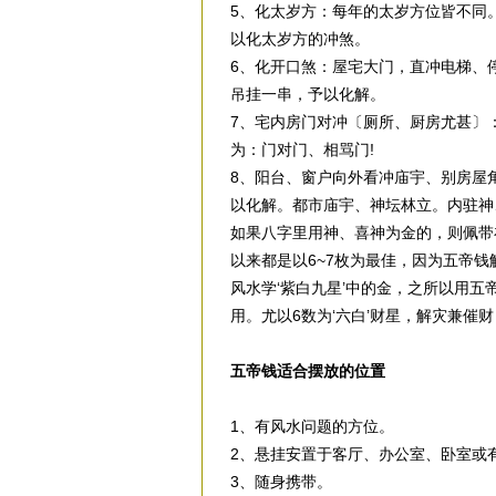
5、化太岁方：每年的太岁方位皆不同
以化太岁方的冲煞。
6、化开口煞：屋宅大门，直冲电梯、停
吊挂一串，予以化解。
7、宅内房门对冲〔厕所、厨房尤甚〕
为：门对门、相骂门!
8、阳台、窗户向外看冲庙宇、别房屋
以化解。都市庙宇、神坛林立。内驻神
如果八字里用神、喜神为金的，则佩带
以来都是以6~7枚为最佳，因为五帝钱
风水学‘紫白九星’中的金，之所以用
用。尤以6数为‘六白’财星，解灾兼催
五帝钱
适合摆放的位置
1、有风水问题的方位。
2、悬挂安置于客厅、办公室、卧室或
3、随身携带。