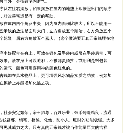
脚向外，会招致宅内泄气。
序从左往右摆放，如果摆放在屋内的地垫上即按照出门的顺序
，对改善宅运是有一定的帮助。
放在屋内四个角及中央，因为屋内面积比较大，所以不能用一
五帝钱的放法是面对大门，左方角放五个顺治，右方角放五个
个乾隆，后右方角放五个嘉庆。 (这个做法要五套五帝钱埋在地
序串好配带在身上，可放在银包及手袋内或吊在手袋肩带，可
效果。放在身上可以避邪，不被邪灵骚扰，或用利是封包装
的运气，颜色可用喜用神的颜色红色的。
古钱加在风水物品上，更可增强风水物品实质之功效，例如加
在麒麟上亦能增加化煞之功。
，社会安定繁荣，帝王独尊，百姓乐业，钱币铸造精良，流通
帝古钱辟邪、镇宅、挡煞、化煞、防小人、旺财的功能极强。大多
可见其威力之大。只有真的五帝钱才被当作能量巨大的吉祥