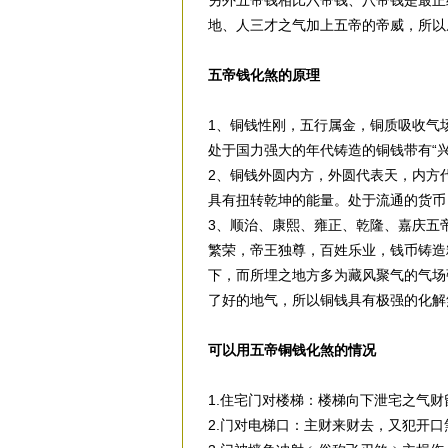
另外五帝钱相比六帝钱、八帝钱是最正
地、人三才之气加上五帝的帝威，所以
五帝钱化煞
的
原理
1、铜钱性刚，五行属金，铜质吸收气
处于国力强大的年代铸造的铜钱带有“兴
2、铜钱外圆内方，外圆代表天，内方
具有扭转乾坤的能量。处于流通的货币
3、顺治、康熙、雍正、乾隆、嘉庆五
繁荣，帝王独尊，百姓乐业，钱币铸造
下，而所埋之地方多为藏风聚气的气场
了好的地气，所以铜钱具有极强的化解
可以用五帝铜钱化煞的情况
1.住宅门对楼梯：楼梯向下泄宅之气
2.门对电梯口：主财来财去，又犯开