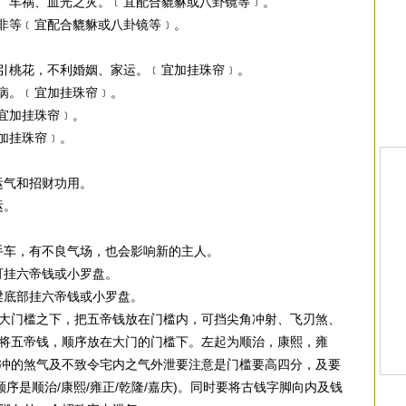
伤、车祸、血光之灾。﹝宜配合貔貅或八卦镜等﹞。
官非等﹝宜配合貔貅或八卦镜等﹞。
招引桃花，不利婚姻、家运。﹝宜加挂珠帘﹞。
毛病。﹝宜加挂珠帘﹞。
﹝宜加挂珠帘﹞。
加挂珠帘﹞。
。
运气和招财功用。
运。
二手车，有不良气场，也会影响新的主人。
可挂六帝钱或小罗盘。
梁底部挂六帝钱或小罗盘。
大门槛之下，把五帝钱放在门槛内，可挡尖角冲射、飞刃煞、
将五帝钱，顺序放在大门的门槛下。左起为顺治，康熙，雍
冲的煞气及不致令宅内之气外泄要注意是门槛要高四分，及要
序是顺治/康熙/雍正/乾隆/嘉庆)。同时要将古钱字脚向内及钱