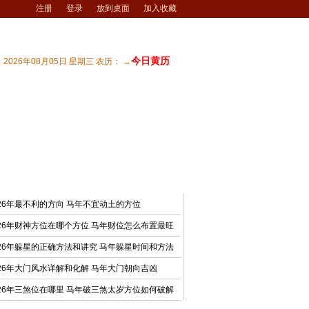
注册
登录
放到桌面
加入收藏
今日黄历
2026年08月05日 星期三 农历： →
宅风水
| 商业风水
| 风水文化
| 风水测试
最新文章
026年最不利的方向 马年不宜动土的方位
026年财神方位在哪个方位 马年财位怎么布置最旺
026年躲星的正确方法和讲究 马年躲星时间和方法
026年大门风水详解和化解 马年大门朝向吉凶
026年三煞位在哪里 马年破三煞太岁方位如何破解