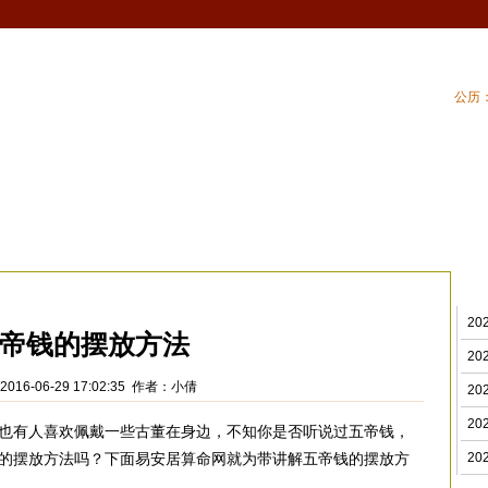
公历：
血型
吉祥
专题
黄历
| 家居风水
| 住
水摆设
>
2
帝钱的摆放方法
2
016-06-29 17:02:35 作者：小倩
2
2
也有人喜欢佩戴一些古董在身边，不知你是否听说过五帝钱，
的摆放方法吗？下面易安居算命网就为带讲解五帝钱的摆放方
2