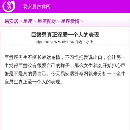
易安居吉祥网
易安居
>
星座
>
星座配对
>
星座爱情
>
巨蟹男真正深爱一个人的表现
时间: 2015-09-25 16:08:56 作者：小倩
巨蟹座男生不擅长表达感情，不习惯把爱说出口，会让另一
半觉得巨蟹没有很爱自己的样子，那么女生就会开始担心巨
蟹是不是真的爱自己。今天易安居算命网就来分析一下金牛
座男生真正爱一个人的表现。