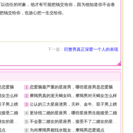
可以信任的对象，他才有可能把钱交给你，因为他知道你不会卷
把钱交给你，也放心把一生交给你。
下一篇：
巨蟹男真正深爱一个人的表现
是恋爱脑
恋爱脑最严重的星座男，哪些星座男是恋爱脑
1
蝎女怎么样
摩羯男真的宠天蝎女吗，摩羯男对天蝎女怎么样
2
双子男上榜
公认的三大星座渣男，天秤、金牛、双子男上榜
3
能接受二婚
更珍惜二婚的星座男，哪些星座男生能接受二婚
4
的星座男
不会娶二婚女的星座男，接受不了二婚女的星座男
5
观点
为何摩羯男都找水瓶女，摩羯男恋爱观点
6