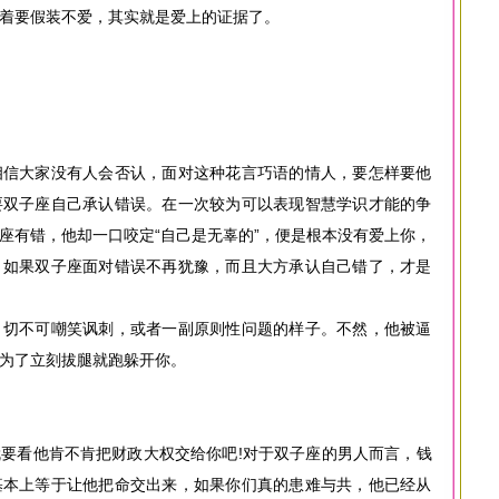
着要假装不爱，其实就是爱上的证据了。
相信大家没有人会否认，面对这种花言巧语的情人，要怎样要他
要双子座自己承认错误。在一次较为可以表现智慧学识才能的争
座有错，他却一口咬定“自己是无辜的”，便是根本没有爱上你，
，如果双子座面对错误不再犹豫，而且大方承认自己错了，才是
，切不可嘲笑讽刺，或者一副原则性问题的样子。不然，他被逼
为了立刻拔腿就跑躲开你。
要看他肯不肯把财政大权交给你吧!对于双子座的男人而言，钱
基本上等于让他把命交出来，如果你们真的患难与共，他已经从