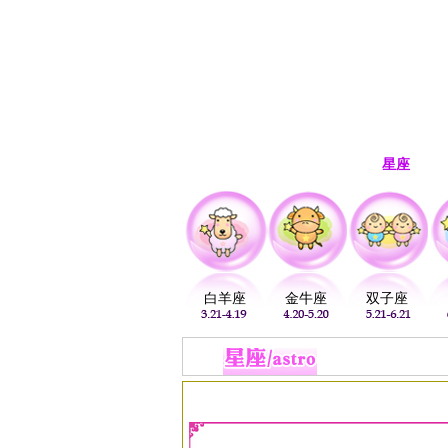
首页
生肖
解梦
星座
白羊座
金牛座
双子座
当前位置：
易安居
>
星座
>
星座配