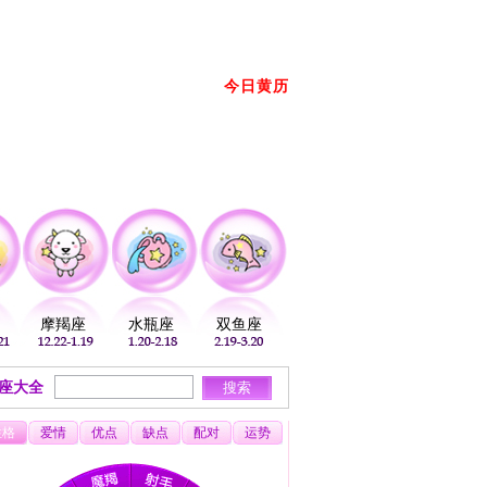
册
登录
放到桌面
加入收藏
今日黄历
2026年08月06日 星期四 农历： →
摩羯座
水瓶座
双鱼座
座大全
性格
爱情
优点
缺点
配对
运势