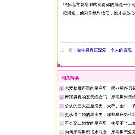
很多地方观察测试觉得你的确是一个
款潜逃，他对你绝对信任，他才会放心
上一篇：
金牛男真正深爱一个人的表现
相关阅读
恋爱脑最严重的星座男，哪些星座男
1
摩羯男真的宠天蝎女吗，摩羯男对天
2
公认的三大星座渣男，天秤、金牛、
3
更珍惜二婚的星座男，哪些星座男生
4
不会娶二婚女的星座男，接受不了二婚女
5
为何摩羯男都找水瓶女，摩羯男恋爱
6