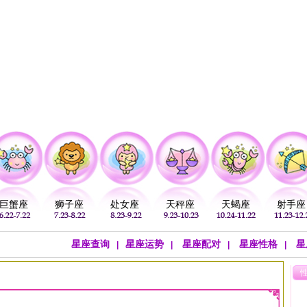
注
公历：
血型
吉祥
专题
黄历
巨蟹座
狮子座
处女座
天秤座
天蝎座
射手座
星座查询
星座运势
星座配对
星座性格
星
|
|
|
|
对
>
星座爱情
>