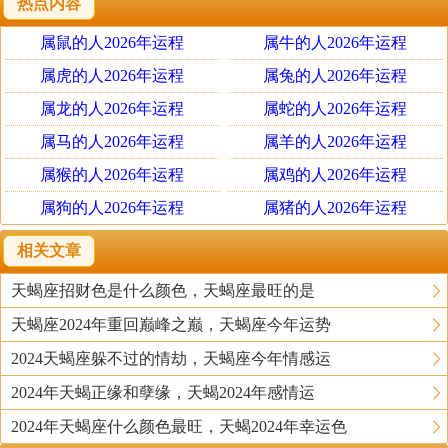
热点内容
大的，而且是威力超强的，两个人是势均力敌的，这样的组
合在一起，可能出现两个极端，搭配好了，不仅爱情成功
属鼠的人2026年运程
属牛的人2026年运程
了，对两个人的事业也是好事，若是没有处理好，则就像一
属虎的人2026年运程
属兔的人2026年运程
枚定时炸弹，随时有被引爆的可能。两个人能力都特别强，
属龙的人2026年运程
属蛇的人2026年运程
谁也不服谁，天蝎可能会觉得狮子太自负，狮子又会觉得天
属马的人2026年运程
属羊的人2026年运程
蝎心思隐藏的好深，表面上总是按兵不动，一旦有点大事，
属猴的人2026年运程
属鸡的人2026年运程
说出来的话保准叫狮子眼睛珠差点掉地上。如果真的深爱彼
属狗的人2026年运程
属猪的人2026年运程
此，狮子就要让自己心胸变得很宽广，天蝎也要调整自己的
心态，多跟爱人沟通。
相关文章
天蝎座招财色是什么颜色，天蝎座最旺的是
狮子座与天蝎座星座速配
速配指数：50 需要努力维持的一对
天蝎座2024年重回巅峰之巅，天蝎座今年运势
配对比重：58:42
2024天蝎座躲不过的情劫，天蝎座今年情感运
搭配指数：65%
2024年天蝎正缘和孽缘，天蝎2024年感情运
狮子男的自信心会使天蝎女倾心于他，她羡慕他那能够散播
2024年天蝎座什么颜色最旺，天蝎2024年幸运色
温暖的能力。但是他们之间有一个问题，那就是感情总是不