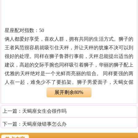
星座配对指数：50
俩人都爱好享受，喜欢人群，拥有共同的生活方式。狮子的
王者风范很容易就吸引住天秤，并让天秤的犹豫不决可以到
很好的处理。同样在狮子鲁莽行事前，天秤总能提出适当的
建议，高超的交际手腕也同样吸引着狮子，华丽的狮子配上
优雅的天秤绝对是一个光鲜而亮丽的组合。 同样要强的两
人在一起，难免少不了要掐架。狮子男爱面子，天蝎女倔
强，遇到问题，只会吵得难解难分。天蝎受不了狮子作风夸
展开剩余80%
张，狮子看不惯天蝎的冰冷态度。想要感情平稳发展，彼此
都要学会互相包容。
上一篇：
天蝎座女生会很作吗
下一篇：
天蝎座做错事怎么办
狮子座与天蝎座相配指数：50%
狮子和天蝎的个性都比较强，在一起撕逼或斗的可能性是很