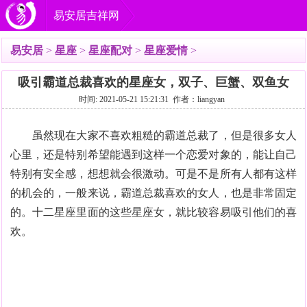
易安居吉祥网
易安居
>
星座
>
星座配对
>
星座爱情
>
吸引霸道总裁喜欢的星座女，双子、巨蟹、双鱼女
时间: 2021-05-21 15:21:31 作者：liangyan
虽然现在大家不喜欢粗糙的霸道总裁了，但是很多女人
心里，还是特别希望能遇到这样一个恋爱对象的，能让自己
特别有安全感，想想就会很激动。可是不是所有人都有这样
的机会的，一般来说，霸道总裁喜欢的女人，也是非常固定
的。十二星座里面的这些星座女，就比较容易吸引他们的喜
欢。