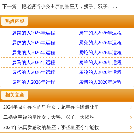
下一篇：
把老婆当小公主养的星座男，狮子、双子、天蝎
热点内容
属鼠的人2026年运程
属牛的人2026年运程
属虎的人2026年运程
属兔的人2026年运程
属龙的人2026年运程
属蛇的人2026年运程
属马的人2026年运程
属羊的人2026年运程
属猴的人2026年运程
属鸡的人2026年运程
属狗的人2026年运程
属猪的人2026年运程
相关文章
2024年吸引异性的星座女，龙年异性缘最旺星
二婚更幸福的星座女，天秤、双子、天蝎座
2024年被真爱感动的星座，哪些星座今年能收