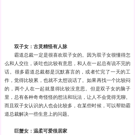
双子女：古灵精怪有人脉
霸道总裁一定是很喜欢双子女的。因为双子女很懂得怎
么和人交往，谈吐也比较有意思，和人在一起总有说不完的
话。很多霸道总裁都是沉默寡言的，或者忙完了一天的工
作，觉得比较累，也就不太想说话了。如果再找一个比较闷
的，两个人在一起就显得比较没意思。但是双子女的脑子
里，总有各种奇奇怪怪的想法和玩法，让人不会觉得无聊。
而且双子女认识的人也会比较多，在某些时候，可以帮助霸
道总裁解决一些生意上的问题。
巨蟹女：温柔可爱很居家