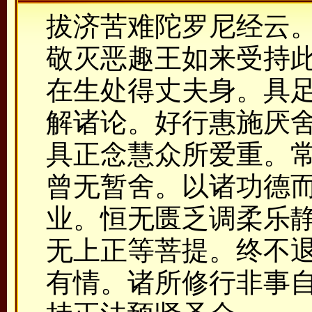
拔济苦难陀罗尼经云
敬灭恶趣王如来受持
在生处得丈夫身。具
解诸论。好行惠施厌
具正念慧众所爱重。
曾无暂舍。以诸功德
业。恒无匮乏调柔乐
无上正等菩提。终不
有情。诸所修行非事