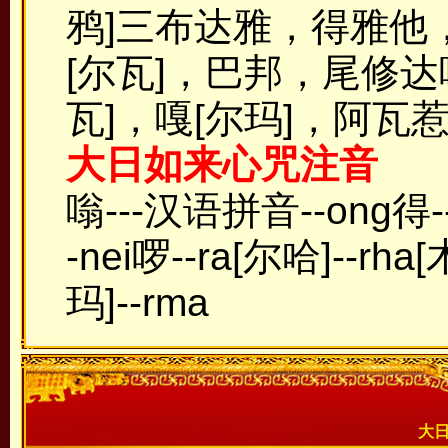
鸦]三布达雅，得雅他
[尔瓦]，巴邦，尾修
瓦]，嘎[尔玛]，阿
大日如来心咒注音
嗡---汉语拼音--ong得---d
-nei啰--ra[尔哈]--rha
玛]--rma
大