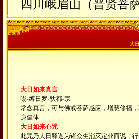
四川峨眉山（普贤菩
大
大日如来真言
嗡-缚日罗-驮都-宗
常念真言，可与佛或菩萨感应，增慧修福，
身健体。
大日如来心咒
此咒乃大日释迦为诸众生消灭定业而说，行