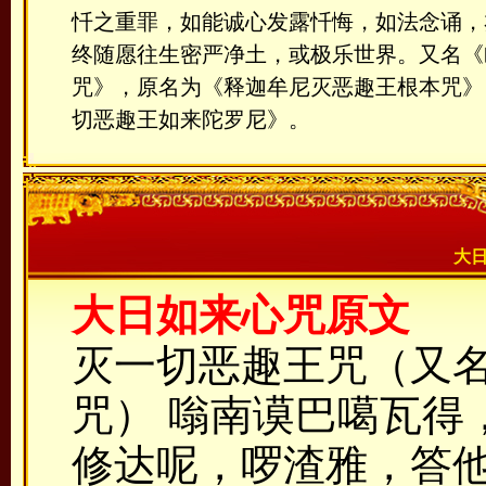
忏之重罪，如能诚心发露忏悔，如法念诵，
终随愿往生密严净土，或极乐世界。又名《
咒》，原名为《释迦牟尼灭恶趣王根本咒》
切恶趣王如来陀罗尼》。
大
大日如来心咒原文
灭一切恶趣王咒（又
咒） 嗡南谟巴噶瓦得
修达呢，啰渣雅，答他