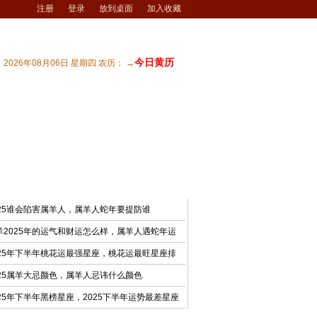
注册
登录
放到桌面
加入收藏
今日黄历
2026年08月06日 星期四 农历： →
宅风水
| 商业风水
| 风水文化
| 风水测试
最新文章
025谁会陷害属羊人，属羊人蛇年要提防谁
羊2025年的运气和财运怎么样，属羊人遇蛇年运
025年下半年桃花运最强星座，桃花运最旺星座排
025属羊大忌颜色，属羊人忌讳什么颜色
025年下半年黑榜星座，2025下半年运势最差星座