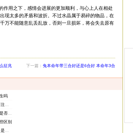
作用之下，感情会进展的更加顺利，与心上人在相处
出现太多的矛盾和波折。不过水晶属于易碎的物品，在
千万不能随意乱丢乱放，否则一旦损坏，将会失去原有
么征兆
下一篇：
兔本命年带三合好还是6合好 本命年3合
6合可以一起佩戴吗
生吗
什么
有缘分
些区别
利的