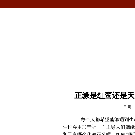
首页
生肖
解梦
星座
风水/fengshui
当前位置：
易安居
>
风水
>
风水文化
>
正缘是红鸾还是天
日 期：2
每个人都希望能够遇到生命
生也会更加幸福。而主导人们姻缘
和天喜哪个代表正缘呢，如何判断