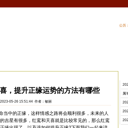
公历：
血型
吉祥
专题
黄历
| 家居风水
| 住
2
喜，提升正缘运势的方法有哪些
属
023-05-26 15:51:44 作者：敏丽
2
2
当中的正缘，这样情感之路将会顺利很多，未来的人
的吉星有很多，红鸾和天喜就是比较常见的，那么红鸾
2
正缘出现了，以及该如何提升正缘?下面我们一起来详