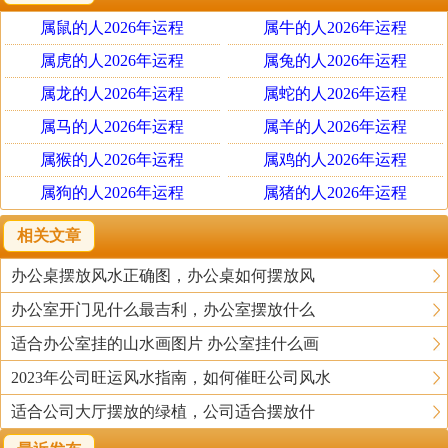
近，可想而知对公司的影响是不利的。公司进门位置必须
属鼠的人2026年运程
属牛的人2026年运程
保持干净整洁，亮亮堂堂。
属虎的人2026年运程
属兔的人2026年运程
第四大禁忌。公司进门位置，也不能设置垃圾桶，与
属龙的人2026年运程
属蛇的人2026年运程
第三个禁忌是类似的原因。公司进门位置是公司的脸面，
属马的人2026年运程
属羊的人2026年运程
必须保证环境整洁，没有异味。垃圾桶是垃圾的聚集地，
属猴的人2026年运程
属鸡的人2026年运程
在风水中也被称为污秽之地，因此不能放在公司进门的位
属狗的人2026年运程
属猪的人2026年运程
置。
相关文章
第五大禁忌。公司进门位置地垫颜色的选择不能随
办公桌摆放风水正确图，办公桌如何摆放风
意。公司进门位置，一般会放置地垫或者地毯，彰显公司
办公室开门见什么最吉利，办公室摆放什么
的尊贵。大部分人认为红色地垫显得喜庆，但这是针对家
居而言，公司要根据不同方位选择，比如东开门适合黑色;
适合办公室挂的山水画图片 办公室挂什么画
西开门适合黄色;被开门适合图白色;南开门适合绿色。
2023年公司旺运风水指南，如何催旺公司风水
适合公司大厅摆放的绿植，公司适合摆放什
第六大禁忌。公司进门位置，不能有大面积镜面装