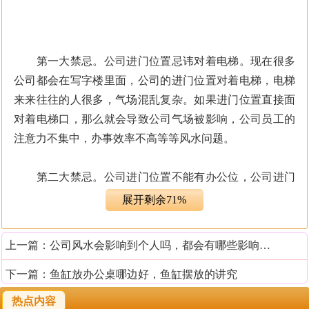
第一大禁忌。公司进门位置忌讳对着电梯。现在很多
公司都会在写字楼里面，公司的进门位置对着电梯，电梯
来来往往的人很多，气场混乱复杂。如果进门位置直接面
对着电梯口，那么就会导致公司气场被影响，公司员工的
注意力不集中，办事效率不高等等风水问题。
第二大禁忌。公司进门位置不能有办公位，公司进门
位置可以设置迎宾位，但是不能设置办公位。因为员工办
展开剩余71%
公需要安静的环境，而进门位置人员流动频繁，办公环境
不佳，也会影响员工的办公状态。
上一篇：
公司风水会影响到个人吗，都会有哪些影响表现
第三大禁忌。公司进门位置也不能有厕所。如果公司
下一篇：
鱼缸放办公桌哪边好，鱼缸摆放的讲究
进门位置附近有厕所，作为公司的门面，和污秽之地临
热点内容