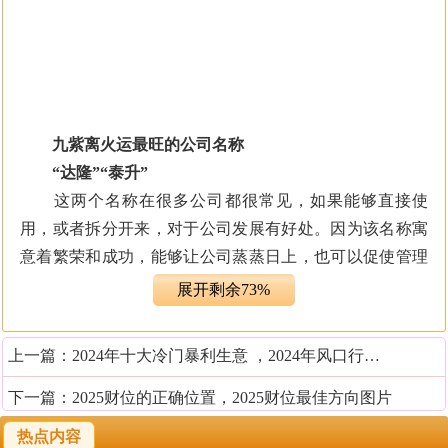
九紫离火运最旺的公司名称
“达隆”“泰升”
这两个名称在很多公司都很常见，如果能够直接使
用，或者拆分开来，对于公司发展有好处。因为该名称寓
意着繁荣和成功，能够让公司蒸蒸日上，也可以促使管理
者大展宏图。九紫离火本就寓意着顽强的生命力，在起名
展开剩余73%
的时候如果也参考一二，那么对公司的未来前景也是很有
帮助的。
上一篇：
2024年十大冷门暴利生意 ，2024年风口行业有哪些
“明辉”“辉照”
下一篇：
2025财位的正确位置，2025财位最佳方向图片
九紫离火运的五行为火，代表着光明、繁荣和希望。
热点内容