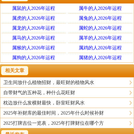
这两个名字也象征着好运与希望，能够吸收各方面的运
属鼠的人2026年运程
属牛的人2026年运程
势，让公司往更好的方向去发展。对于大部分的人来说，
这两个名字都是非常适合的，可以人一种积极向上的感
属虎的人2026年运程
属兔的人2026年运程
觉。
属龙的人2026年运程
属蛇的人2026年运程
属马的人2026年运程
属羊的人2026年运程
九紫离火运怎么给公司起名
属猴的人2026年运程
属鸡的人2026年运程
1、 结合五行
属狗的人2026年运程
属猪的人2026年运程
虽然取代表着光明和红火的名字，可以给公司带来好
的发展，但不意味着所有人都可以用。对于五行属水的人
相关文章
来说，与火相关的元素是为相克，所以属猪人、属鼠人都
卫生间放什么植物招财，最旺财的植物风水
应该结合自己的五行，谨慎选择公司名字。
自带财气的五种花，种什么花旺财
2、 结合公司定位
枕边放什么发横财最快，卧室旺财风水
除了参考流年和风水运势之外，进入九紫离火运之
2025年补财库的最佳时间，2025年什么时候补财
后，大家如果给公司起名字，还应该结合公司的定位。最
2025打牌吉位一览表，2025年打牌财位在哪个方
好可以取让人一眼就知道主营范围的名字，这样才能加深