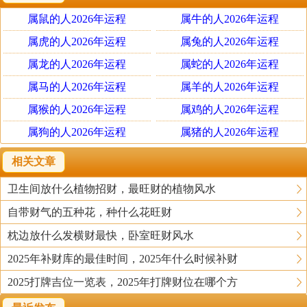
属鼠的人2026年运程
属牛的人2026年运程
第3名金蟾摆件
在风水学中，一提到招财进宝的开运吉祥物，很多人
属虎的人2026年运程
属兔的人2026年运程
都会不约而同想到金蟾，所以在客厅中放置与其有关的摆
属龙的人2026年运程
属蛇的人2026年运程
件，能够让全家人赚钱的能力变得愈发强悍。
属马的人2026年运程
属羊的人2026年运程
属猴的人2026年运程
属鸡的人2026年运程
第4名麒麟摆件
属狗的人2026年运程
属猪的人2026年运程
麒麟本身就是祥瑞之物，据说只要是看到它的人，都
可以一生富贵无忧，所以在客厅里放置麒麟摆件，自然能
相关文章
够让家中的上班族，在职场中拥有更加出色的表现，可以
卫生间放什么植物招财，最旺财的植物风水
拿到更多工资。
自带财气的五种花，种什么花旺财
第5名白菜摆件
枕边放什么发横财最快，卧室旺财风水
白菜的谐音就是百财，寓意着家中的来财渠道会变得
2025年补财库的最佳时间，2025年什么时候补财
很广，家中的上班族工资非常多，家中的孩子可以通过优
2025打牌吉位一览表，2025年打牌财位在哪个方
异的成绩拿到奖学金，至于家中的老人，可能也会在投资