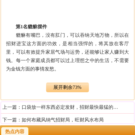
第1名貔貅摆件
貔貅有嘴巴，没有肛门，可以吞纳天地万物，所以在
招财进宝这方面的功效，是相当强悍的，将其放在客厅
里，可以有效提升家居气场与运势，还能够让家人赚到大
钱。每一个家庭成员都可以过上理想之中的生活，不需要
为金钱方面的事情发愁。
第2名饕餮摆件
展开剩余73%
饕餮胃口很大，哪怕把三界之中所有的东西都吃掉，
可能依然吃不饱，所以它能够招揽到源源不断的财气，还
上一篇：
口袋放一样东西必定发财，招财最快最猛的方法
可以让小家庭得到意料之外的钱财进账。举例来说，全家
人集体外出旅游的时候，可能会在路途之中捡到钱，或者
下一篇：
如何布藏风纳气招财局，旺财风水布局
是遇到惊喜的赚钱机遇。
热点内容