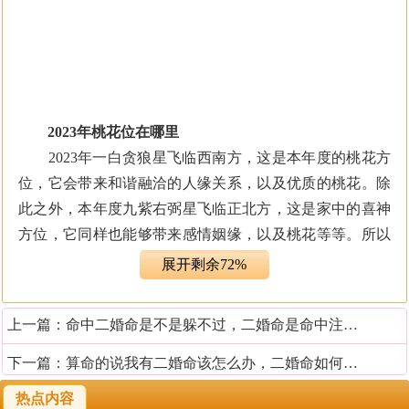
2023年桃花位在哪里
2023年一白贪狼星飞临西南方，这是本年度的桃花方
位，它会带来和谐融洽的人缘关系，以及优质的桃花。除
此之外，本年度九紫右弼星飞临正北方，这是家中的喜神
方位，它同样也能够带来感情姻缘，以及桃花等等。所以
兔年的桃花方位有两个，如果想要在感情方面，收获幸福
展开剩余72%
美满的结局，应该想办法进行催旺，千万不能忽略了这两
个方位的强大功效和作用。
上一篇：
命中二婚命是不是躲不过，二婚命是命中注定的吗
2023年催旺桃花位方法一：摆放
开运物品
下一篇：
算命的说我有二婚命该怎么办，二婚命如何化解
如果是单身的朋友，自然想要拥有旺盛的桃花运，那
热点内容