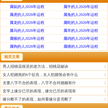
么2023年可以在家中的桃花方位，也就是西南方和正北
属鼠的人2026年运程
属牛的人2026年运程
方，放置一些开运的物品。比如说新鲜的桃花、玫瑰花，
再比如说草莓水晶，以及粉水晶摆件等等。这样都能够有
属虎的人2026年运程
属兔的人2026年运程
效催旺个人的桃花运，可以让自己遇到很多优质的桃花，
属龙的人2026年运程
属蛇的人2026年运程
想要脱单会更加简单。当然如果本身自己已经有对象，或
属马的人2026年运程
属羊的人2026年运程
者是已经结婚了，那么千万不要精心布置桃花方位，否则
属猴的人2026年运程
属鸡的人2026年运程
会让感情之中有第三者介入。
2023年可以在家居或卧室正
属狗的人2026年运程
属猪的人2026年运程
北方挂放一件【易明居梵音葫芦铜钟挂件】催旺九紫贵人
吉星的吉利气场，减少烂桃花纠缠，辅助情缘和顺，促进
相关文章
夫妻婚姻美满，催福纳吉，旺宅兴丁，从而让流年婚姻感
男人招桃花很灵的老方法，招桃花秘诀
情生活更加美好幸福。
女人犯婚煞的6个征兆，女人犯婚煞会有什么
2023年催旺桃花位方法二：使用
红色物品
夫妻八字不合的表现，八字不合对婚姻有什
如果是单身的朋友，想要迅速脱单，那么2023年可以
玄学上缘分已尽的表现，缘分已尽的表现有
在家中的桃花方位，也就是西南方和正北方，多采用一些
缘分断不了的表现，如何看缘分是否断了
红色的元素，或者是放置一些红色的物品。比如说在这里