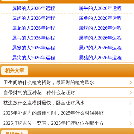
2022年中使用这样的头像是很有利的，可以让自身的求财
属鼠的人2026年运程
属牛的人2026年运程
之路更加顺遂，在无形之中增强自身的财运。
属虎的人2026年运程
属兔的人2026年运程
花卉头像
属龙的人2026年运程
属蛇的人2026年运程
无论在什么时候，花卉的头像永远都不会过时，这类
属马的人2026年运程
属羊的人2026年运程
型的头像，看起来充满了自然和蓬勃的朝气，让人看到的
属猴的人2026年运程
属鸡的人2026年运程
一瞬间，就感觉到十分清新。旺盛的花卉植物会给人带来
属狗的人2026年运程
属猪的人2026年运程
好运，能够时来运转。因此，这类图片很适合用来当作微
信头像，不仅生意盎然，更是能带来好运气。
相关文章
卫生间放什么植物招财，最旺财的植物风水
老虎头像
自带财气的五种花，种什么花旺财
2022年是虎年，在这一年之中采用老虎作为头像，看
起来非常符合事宜。而且老虎也给人一种威严霸气的感
枕边放什么发横财最快，卧室旺财风水
觉，使用这样的头像，代表着在这一年中将会虎虎生威，
2025年补财库的最佳时间，2025年什么时候补财
龙腾虎跃，生活也将迎来兴旺的好运。
2025打牌吉位一览表，2025年打牌财位在哪个方