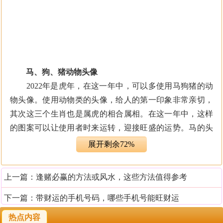
马、狗、猪动物头像
2022年是虎年，在这一年中，可以多使用马狗猪的动
物头像。使用动物类的头像，给人的第一印象非常亲切，
其次这三个生肖也是属虎的相合属相。在这一年中，这样
的图案可以让使用者时来运转，迎接旺盛的运势。马的头
像看起来奔腾热情，狗的头像看起来憨厚老实，猪的头像
展开剩余72%
看起来可爱活泼，这三种动物都是非常受欢迎的。
上一篇：
逢赌必赢的方法或风水，这些方法值得参考
财神爷头像
财神爷的头像看起来红红火火，能让人的财运有所好
下一篇：
带财运的手机号码，哪些手机号能旺财运
转。对于做生意或者对财富有着极高渴望的人来说，在
热点内容