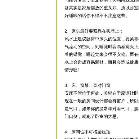
句经典名言，坐北朝南，头朝南或北睡
题其实是家居摆放的重头戏。所以卧室
好睡眠的话你不得不不注意这些。
2、床头最好要紧靠在实墙上：
风水上建议卧房中床头的位置，要紧靠
气流动的空间，则睡觉时容易感觉头上
着的错觉，睡起觉来会很不安稳。而有
水上会造成容易漏财，而且会造成健康
情形喔!
3、床、窗禁止直对门窗
安床不管位于何处，关键在于应该让卧
现在一般的房间设计都会有窗户，所以
是气口，如果你的脸常年对着气口，脸
门口侧，就犯了卧室的大忌。
4、床朝位不可横梁压顶