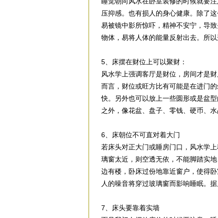
睡觉朝向风水在卧室装修的时候就要注
压抑感。也有损人的身心健康。除了这
易被镜中影所惊吓，精神不安宁，导致
物体，易将人体的能量反射出去。所以
5、床摆在财位上可以聚财：
风水学上强调客厅是财位，房间才是财
而言，财位或旺方比有可能是在进门的
快。另外也可以放上一些圆形或是盆型
之外，像花盆、盘子、零钱、硬币、水
6、床朝位不可直对着大门
若床头对正大门或睡房门口，风水学上
璃窗太近，则空透无依，不能脚踏实地
边有楼，卧床过份地靠近窗户，使得卧
人的噪音将穿过玻璃窗而影响睡眠。据
7、床头要靠着实墙