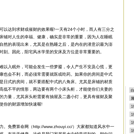
排
可以达到求财或催财的效果喔!一天有24个小时，而人有三分之
床铺对人生的幸福、健康，确实是非常的重要，因为人在睡眠
自然的表现出来，尤其是在熟睡之后，是内在的潜意识最为澎
时刻。因此，阳宅风水学里的安床及方位是非常重要的。
难以入眠外，可能会发生一些梦靥，令人产生不安及心慌，更
康也会不利，而必须常需要就医或吃药。如果你的房间是中式
是日式的房间，就不要搭配中式的八角床。尤其是床铺的材质
高低不平的情形，两边要有两个小床头柜，才能使你们夫妻的
的力量，尤其床头柜需要有抽屉及二盏小灯，更具有催财及聚
使你的财源增加快速喔!
算命网（http://www.zhouyi.cc/）大家都知道风水中一