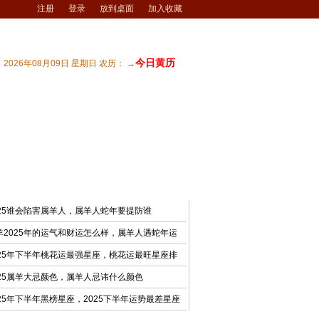
注册
登录
放到桌面
加入收藏
今日黄历
2026年08月09日 星期日 农历： →
宅风水
| 商业风水
| 风水文化
| 风水测试
最新文章
025谁会陷害属羊人，属羊人蛇年要提防谁
羊2025年的运气和财运怎么样，属羊人遇蛇年运
025年下半年桃花运最强星座，桃花运最旺星座排
025属羊大忌颜色，属羊人忌讳什么颜色
025年下半年黑榜星座，2025下半年运势最差星座