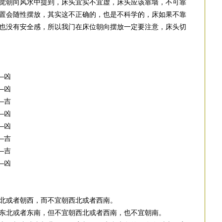
觉朝向风水中提到，床头宜实不宜虚，床头应该靠墙，不可靠
置会随性摆放，其实这不正确的，也是不科学的，床如果不靠
也没有安全感，所以我门在床位朝向摆放一定要注意，床头切
—凶
—凶
—吉
—凶
—凶
—吉
—吉
—凶
北或者朝西，而不宜朝西北或者西南。
东北或者东南，但不宜朝西北或者西南，也不宜朝南。