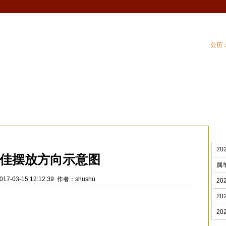
公历：
血型
吉祥
专题
黄历
| 家居风水
| 住
水摆设
>
2
佳摆放方向示意图
属
17-03-15 12:12:39 作者：shushu
2
2
2