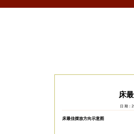
首页
生肖
解梦
星座
风水/fengshui
当前位置：
易安居
>
风水
>
家居风水
>
风
床最
日 期：20
床最佳摆放方向示意图