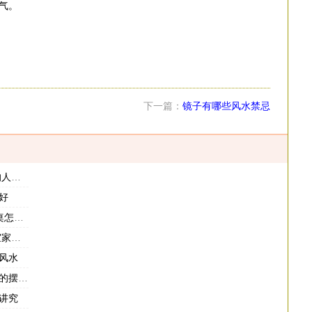
气。
下一篇：
镜子有哪些风水禁忌
位置
好
的忌讳
方法
风水
放风水
讲究