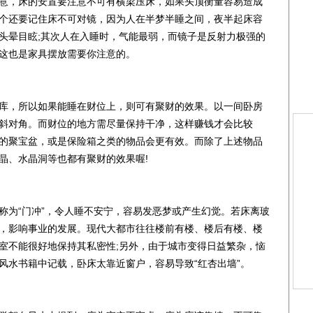
意，床的安置要注意不可有横梁压床，如果头顶衡量容易造成
个还要记住床不可对镜，因为人在半梦半睡之间，夜半起床容
头晕目眩;其次人在入睡时，气能最弱，而镜子是反射力极强的
这也是家具摆放需要你注意的。
库，所以如果能睡在财位上，则可有聚财的效果。以一间卧房
斜对角。而财位的地方需尽量保持干净，这样赚钱才会比较
的聚宝盆，或是保险箱之类的物品会更有效。而除了上述物品
晶、水晶洞等也都有聚财的效果喔!
称为“门冲”，令人睡不安宁，容易发恶梦或产生幻觉。若床离玻
，影响事业的发展。现代大都市往往楼前有楼、楼后有楼、楼
室不能很好地保持其私密性;另外，由于城市变得日益繁杂，恼
风水书籍中记载，卧床太靠近窗户，容易导致“红杏出墙”。