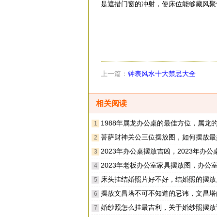
是遮措门窗的冲射，使床位能够藏风聚
上一篇：
钟表风水十大禁忌大全
相关阅读
1988年属龙办公桌的最佳方位，属龙的人办公桌最旺
1
菩萨财神关公三位摆放图，如何摆放最
2
2023年办公桌摆放吉凶，2023年办公桌怎么摆放
3
2023年老板办公室家具摆放图，办公室家具最佳摆放的
4
床头挂结婚照片好不好，结婚照的摆放
5
摆放文昌塔不可不知道的忌讳，文昌塔的摆
6
婚纱照怎么挂最吉利，关于婚纱照摆放
7