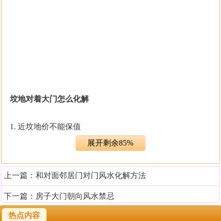
坟地对着大门怎么化解
1. 近坟地价不能保值
中国人的思想是老少同屋，五代同堂。如果年青人为了照
展开剩余85%
顾父母往往跟父母同住，僻远而又邻近墓园的房子由于远
离市区，这对老人家出入不便，加上心理因素，所以问津
上一篇：
和对面邻居门对门风水化解方法
的人不多，青年人很少选择老宅居住。所以，买楼的时候
也要考虑楼价能不能保值。
下一篇：
房子大门朝向风水禁忌
热点内容