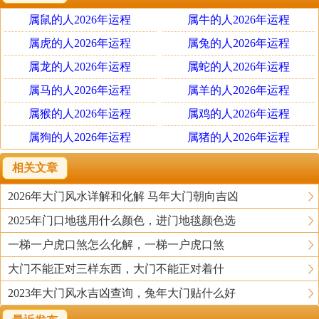
2. 畏惧死亡
属鼠的人2026年运程
属牛的人2026年运程
回答这个问题前，我想告诉大家有些人的童年就是住在乱
葬岗附近，比如新加坡的孩子很少畏惧死亡，因为孩子们
属虎的人2026年运程
属兔的人2026年运程
明白墓地是静心场所。生老病死是人生阶段，年青人很少
属龙的人2026年运程
属蛇的人2026年运程
害怕死亡，而年龄过了六十岁，随着周边的朋友相继离
属马的人2026年运程
属羊的人2026年运程
去，我们对于死亡的意识会浓厚起来，打开大窗，窗外的
属猴的人2026年运程
属鸡的人2026年运程
十字型、长方型石碑容易令人出现消极心理，对患病的老
属狗的人2026年运程
属猪的人2026年运程
年人很是不利，加上担心自己离去而造成过度牵挂儿孙都
会让老年人长时间处于紧张、焦虑的状态中。
相关文章
2026年大门风水详解和化解 马年大门朝向吉凶
坟地是死了的人之住宅，今时今日我国的文化都是忌谈死
2025年门口地毯用什么颜色，进门地毯颜色选
亡，我们难以在父母面前说三道四，把窗外坟地说是他们
未来之家，而老人家每当泄气的时候也会把自己的生命拿
一梯一户虎口煞怎么化解，一梯一户虎口煞
起来做话题，例如「明年我就住对面！」住在坟墓邻近对
大门不能正对三样东西，大门不能正对着什
老人家的负面心理影响比较大，这是可以理解的。
2023年大门风水吉凶查询，兔年大门贴什么好