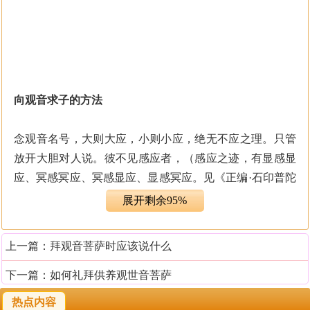
向观音求子的方法
念观音名号，大则大应，小则小应，绝无不应之理。只管
放开大胆对人说。彼不见感应者，（感应之迹，有显感显
应、冥感冥应、冥感显应、显感冥应。见《正编·石印普陀
山志序》。）亦未尝无感应也。
展开剩余95%
礼念观世音菩萨“求子”疏文
上一篇：
拜观音菩萨时应该说什么
伏以观音大士，誓愿洪深，法界有情，等蒙摄受。善根未
种未熟未脱者，令其即种即熟即脱。应以何身得度者，即
下一篇：
如何礼拜供养观世音菩萨
现何身而为说法。良由大士无心，以众生之心为心；大士
热点内容