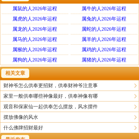
无念，以众生之念为念。故得慈起无缘，悲运同体。如皜
属鼠的人2026年运程
属牛的人2026年运程
月之普印千江，若阳春之遍育万卉。遍尘刹感，无求不
遂，有愿皆从也。
属虎的人2026年运程
属兔的人2026年运程
弟子某某同室人某某痛世道之危岌，愍人心之陷溺，愈趋
属龙的人2026年运程
属蛇的人2026年运程
愈下，了无底止。仰冀大士赐我福德智慧之子，以期将来
属马的人2026年运程
属羊的人2026年运程
穷则独善，以倡导于一乡；达则兼善，挽狂澜于既倒。
属猴的人2026年运程
属鸡的人2026年运程
属狗的人2026年运程
属猪的人2026年运程
特立三约，以为先容：
一、保身节欲；二、敦伦积德；三、胎幼善教。
相关文章
财神爷怎么供奉更招财，供奉财神爷注意事
勉行此三，以期无负大士之洪慈也。又祈四海内外，一切
家里一般供奉哪些神像最好，供奉神像有哪
同人，咸息恶心，咸发善念；咸生福德智慧之子，咸体普
覆并载之仁。视邻邦如手足，以天下为一家。互相维持，
观音和保家仙一起供奉怎么摆放，风水摆件
不相侵暴。以期上慰干父坤母之洪恩，下符与天地并称三
摆放佛像的风水
才之人名。转大乱为大治，普天同庆；畅佛化于两间，万
什么佛牌招财最好
国咸宁。