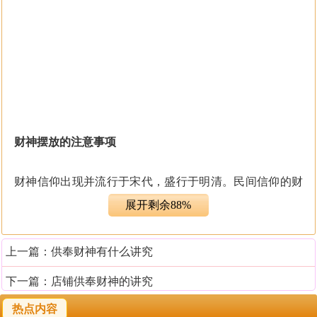
财神摆放的注意事项
财神信仰出现并流行于宋代，盛行于明清。民间信仰的财
神众多，不同时代，不同地区，各有崇尚。在历史上被尊
展开剩余88%
为财神的有比干、赵公明、关公、柴荣、五显财神、和合
仙官、利市仙官、文昌帝君等等。中国是多财神信仰的，
上一篇：
供奉财神有什么讲究
财神有文财神、武财神等多位，不可能每个财神都请，究
竟请哪位财神、怎么摆放等因人而异。而且现在财神都与
下一篇：
店铺供奉财神的讲究
时俱进了，现在有电子财神、在线财神，供奉财神更要与
热点内容