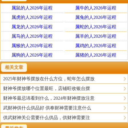
时俱进，采用适合自己的方式是最有效的。
属鼠的人2026年运程
属牛的人2026年运程
1.一定要正规开光。
属虎的人2026年运程
属兔的人2026年运程
这点是非常重要的，很多人不懂，买了吉祥物以及玉呀水
属龙的人2026年运程
属蛇的人2026年运程
晶呀之类的，还有佛像，都不知道要开光，直接就摆放起
属马的人2026年运程
属羊的人2026年运程
来参拜了。若是如此，那摆了也没啥用处。跟工艺品一
属猴的人2026年运程
属鸡的人2026年运程
样。
属狗的人2026年运程
属猪的人2026年运程
2.财神不能正对着镜子，对着或是邻着厕所。
相关文章
关于镜子的问题我们讲的多了。镜子连人连门都不能对，
2025年财神爷摆放在什么方位，蛇年怎么摆放
更何况财神乎？镜子是有反射作用的，对着财神，难道你
财神爷摆放哪个位置最旺，店铺旺收银台摆
想让镜子把财气都反射走了？对着或是邻着厕所更不行，
这是对财神的大不敬。
财神爷最忌讳看到什么，2024年财神摆放注意
武财神供什么供品好 供奉财神需要注意什么
3.财神的摆放方向。
供武财神关公需要什么供品，供财神需要注
财神分文财神和武财神，文财神有财帛星君和福禄寿三