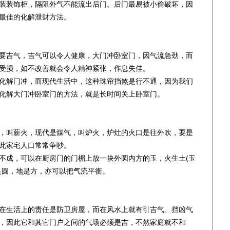
装装饰柜，隔阻外气不能流出后门。后门最易被小偷破坏，因
最佳的化解泄财方法。
要吉气，吉气可以令人健康，大门冲卧室门，因气流急劲，而
受损，如不改善就会令人精神紧张，作息失佳。
化解门冲，而现代生活中，这种珠帘挡煞是行不通，因为我们
化解大门冲卧室门的方法，就是长时间关上卧室门。
，叫薪火，现代是煤气，叫炉火，炉灶的火口是往外吹，要是
此家宅人口常常争吵。
不成，可以在厨房门的门楣上放一块外圆内方的玉，火生土(玉
是圆，地是方，亦可以把气流平衡。
在生活上的责任是防卫房屋，而在风水上就有引吉气、挡凶气
，因此它和其它门户之间的气场必须是吉，不然家庭就不和