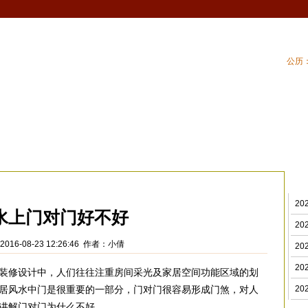
公历：
血型
吉祥
专题
黄历
| 家居风水
| 住
门风水
>
2
水上门对门好不好
2
016-08-23 12:26:46 作者：小倩
2
2
装修设计中，人们往往注重房间采光及家居空间功能区域的划
居风水中门是很重要的一部分，门对门很容易形成门煞，对人
2
讲解门对门为什么不好。