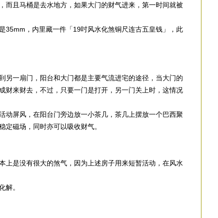
，而且马桶是去水地方，如果大门的财气进来，第一时间就被
是35mm，内里藏一件「19吋风水化煞铜尺连古五皇钱」，此
到另一扇门，阳台和大门都是主要气流进宅的途径，当大门的
成财来财去，不过，只要一门是打开，另一门关上时，这情况
活动屏风，在阳台门旁边放一小茶几，茶几上摆放一个巴西聚
稳定磁场，同时亦可以吸收财气。
本上是没有很大的煞气，因为上述房子用来短暂活动，在风水
化解。