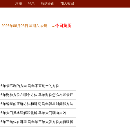
注册
登录
放到桌面
加入收藏
今日黄历
2026年08月08日 星期六 农历： →
宅风水
| 商业风水
| 风水文化
| 风水测试
最新文章
026年最不利的方向 马年不宜动土的方位
026年财神方位在哪个方位 马年财位怎么布置最旺
026年躲星的正确方法和讲究 马年躲星时间和方法
026年大门风水详解和化解 马年大门朝向吉凶
026年三煞位在哪里 马年破三煞太岁方位如何破解