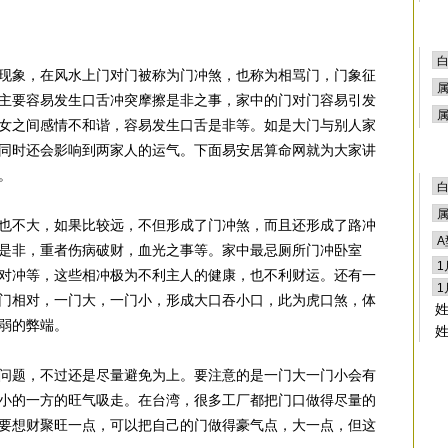
现象，在风水上门对门被称为门冲煞，也称为相骂门，门象征
主要容易发生口舌冲突摩擦是非之事，家中的门对门容易引发
女之间感情不和谐，容易发生口舌是非等。如是大门与别人家
同时还会影响到两家人的运气。下面易安居算命网就为大家讲
。
也不大，如果比较远，不但形成了门冲煞，而且还形成了路冲
是非，重者伤病破财，血光之事等。家中最忌厕所门冲卧室
对冲等，这些相冲极为不利主人的健康，也不利财运。还有一
门相对，一门大，一门小，形成大口吞小口，此为虎口煞，体
弱的弊端。
问题，不过还是尽量避免为上。要注意的是一门大一门小会有
小的一方的旺气吸走。在台湾，很多工厂都把门口做得尽量的
要想财聚旺一点，可以把自己的门做得豪气点，大一点，但这