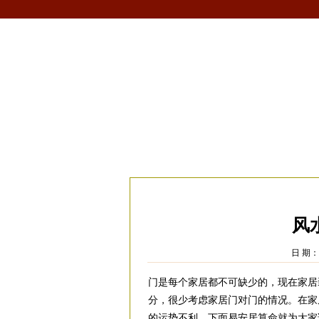
首页
生肖
解梦
星座
风水/fengshui
当前位置：
易安居
>
风水
>
家居风水
>
大
风
日 期：2
门是每个家居都不可缺少的，现在家居
分，很少考虑家居门对门的情况。在家
的运势不利，下面易安居算命就为大家