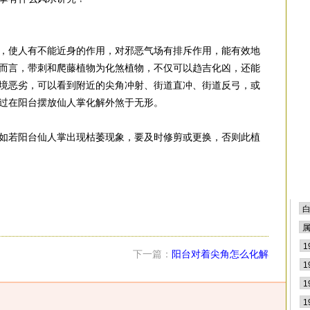
，使人有不能近身的作用，对邪恶气场有排斥作用，能有效地
而言，带刺和爬藤植物为化煞植物，不仅可以趋吉化凶，还能
境恶劣，可以看到附近的尖角冲射、街道直冲、街道反弓，或
过在阳台摆放仙人掌化解外煞于无形。
如若阳台仙人掌出现枯萎现象，要及时修剪或更换，否则此植
下一篇：
阳台对着尖角怎么化解