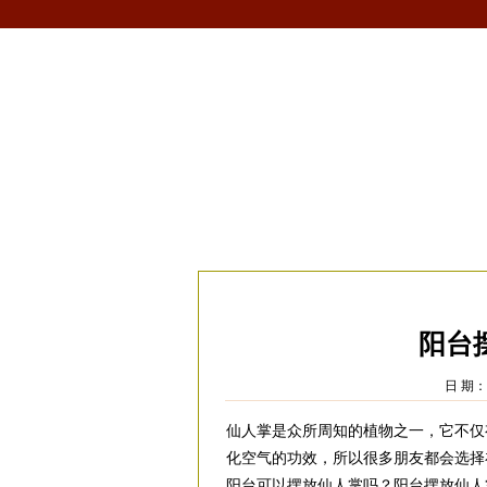
首页
生肖
解梦
星座
风水/fengshui
当前位置：
易安居
>
风水
>
家居风水
>
阳
阳台
日 期：2
仙人掌是众所周知的植物之一，它不仅
化空气的功效，所以很多朋友都会选择
阳台可以摆放仙人掌吗？阳台摆放仙人