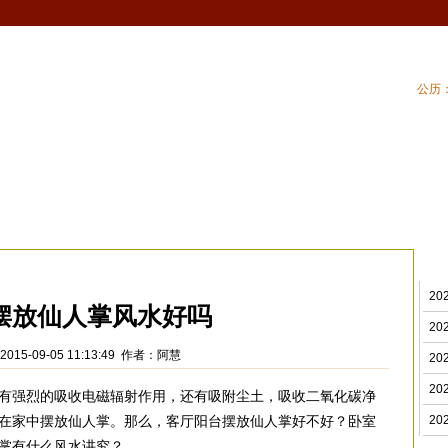
公历：
血型
吉祥
专题
黄历
| 家居风水
| 住
台风水
>
2
摆放仙人掌风水好吗
2
015-09-05 11:13:49 作者：阿慧
2
2
有强烈的吸收电磁辐射作用，还有吸附尘土，吸收二氧化碳净
在家中摆放仙人掌。那么，客厅阳台摆放仙人掌好不好？卧室
2
掌有什么风水讲究？