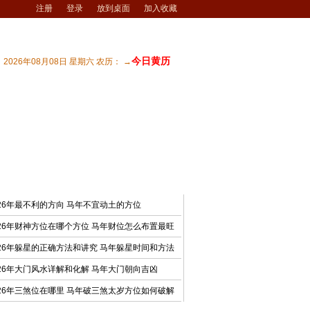
注册
登录
放到桌面
加入收藏
今日黄历
2026年08月08日 星期六 农历： →
宅风水
| 商业风水
| 风水文化
| 风水测试
最新文章
026年最不利的方向 马年不宜动土的方位
026年财神方位在哪个方位 马年财位怎么布置最旺
026年躲星的正确方法和讲究 马年躲星时间和方法
026年大门风水详解和化解 马年大门朝向吉凶
026年三煞位在哪里 马年破三煞太岁方位如何破解