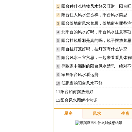
阳台种什么植物风水好又旺财，阳台旺财风
1
阳台住人风水怎么样，阳台风水禁忌
2
阳台落地窗风水禁忌，落地窗有哪些注
3
北阳台的风水好吗，阳台风水注意事项
4
阳台挂镜辟邪是真的吗，镜子摆放禁忌
5
阳台挂灯笼好吗，挂灯笼有什么讲究
6
阳台风水三宜六忌，一起来看看具体有哪些风
7
导致家中漏财的阳台风水禁忌，绝对不
8
家居阳台风水看运势
9
低飘窗的阳台风水不好
10
11
阳台如何摆放最好
12
阳台风水图解小常识
星座
风水
生肖