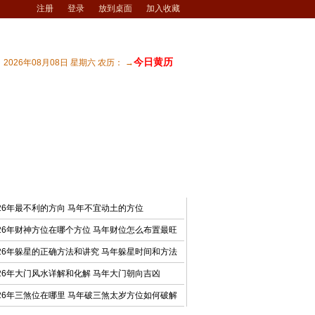
注册
登录
放到桌面
加入收藏
今日黄历
2026年08月08日 星期六 农历： →
宅风水
| 商业风水
| 风水文化
| 风水测试
最新文章
026年最不利的方向 马年不宜动土的方位
026年财神方位在哪个方位 马年财位怎么布置最旺
026年躲星的正确方法和讲究 马年躲星时间和方法
026年大门风水详解和化解 马年大门朝向吉凶
026年三煞位在哪里 马年破三煞太岁方位如何破解