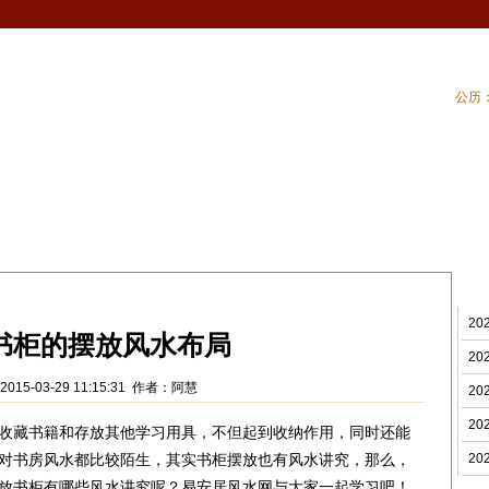
公历：
血型
吉祥
专题
黄历
| 家居风水
| 住
房风水
>
2
书柜的摆放风水布局
2
015-03-29 11:15:31 作者：阿慧
2
2
收藏书籍和存放其他学习用具，不但起到收纳作用，同时还能
对书房风水都比较陌生，其实书柜摆放也有风水讲究，那么，
2
放书柜有哪些风水讲究呢？易安居风水网与大家一起学习吧！