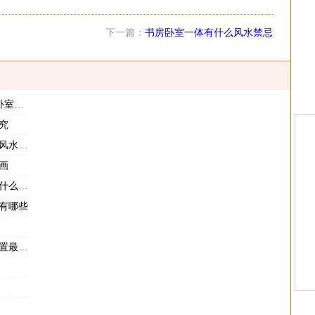
下一篇：
书房卧室一体有什么风水禁忌
摆放图
究
水讲究
画
么植物
有哪些
出贵人