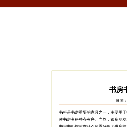
首页
生肖
解梦
星座
风水/fengshui
当前位置：
易安居
>
风水
>
家居风水
>
书
书房
日 期：2
书柜是书房重要的家具之一，主要用于
使书房变得整齐有序。当然，很多朋友
书房书柜摆放在什么位置好呢？书房摆