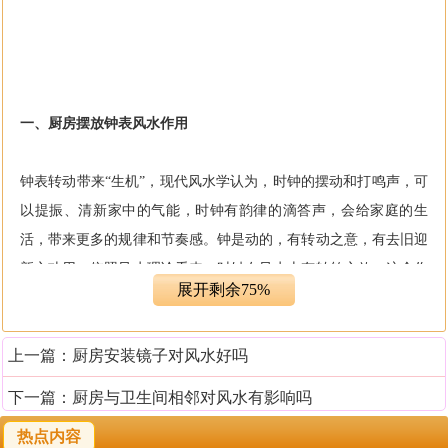
一、厨房摆放钟表风水作用
钟表转动带来“生机”，现代风水学认为，时钟的摆动和打鸣声，可
以提振、清新家中的气能，时钟有韵律的滴答声，会给家庭的生
活，带来更多的规律和节奏感。钟是动的，有转动之意，有去旧迎
新之功用。依照风水理论看来，时钟在风水上有转煞之效，这个作
展开剩余75%
用跟“风水轮”相似，假如屋外存在凌厉或污秽的物体，那么就属于
一种威胁，需要设法消除。
上一篇：
厨房安装镜子对风水好吗
下一篇：
厨房与卫生间相邻对风水有影响吗
热点内容