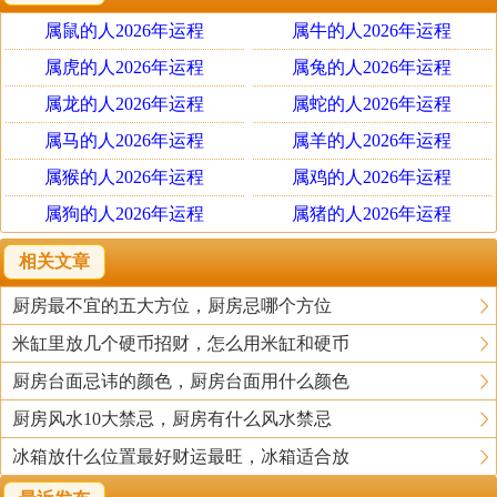
属鼠的人2026年运程
属牛的人2026年运程
属虎的人2026年运程
属兔的人2026年运程
属龙的人2026年运程
属蛇的人2026年运程
属马的人2026年运程
属羊的人2026年运程
属猴的人2026年运程
属鸡的人2026年运程
二、厨房摆放钟表风水原则
属狗的人2026年运程
属猪的人2026年运程
打造健康风水，要避免抬头见“终”的情况。我们知道钟和终是一个
相关文章
同音词，抬头见钟的寓意必然不好，纵然挂钟会带给我们辟邪的作
厨房最不宜的五大方位，厨房忌哪个方位
用，但是摆放不对一样给我们的健康带来危害。在厨房挂钟风水
米缸里放几个硬币招财，怎么用米缸和硬币
中，挂钟的位置不能选择在厨房门的正对着的方向，这样就会威胁
厨房台面忌讳的颜色，厨房台面用什么颜色
到家人的健康，尤其是经常出入厨房的人。
厨房风水10大禁忌，厨房有什么风水禁忌
冰箱放什么位置最好财运最旺，冰箱适合放