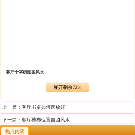
客厅十字绣图案风水
展开剩余72%
客厅摆放十字绣时，要确定挂画的位置与图案之间的风水，选择其
他自然风景图，或者是其他寓意的图案时，要结合图案与摆放位置
上一篇：
客厅书桌如何摆放好
的风水禁忌。而选择动物图案作为十字绣内容时，则可结合家中成
员的生肖，喜生避克。
下一篇：
客厅楼梯位置吉凶风水
热点内容
一、在选择客厅十字绣时，各种图案的选择要根据家庭成员的属相