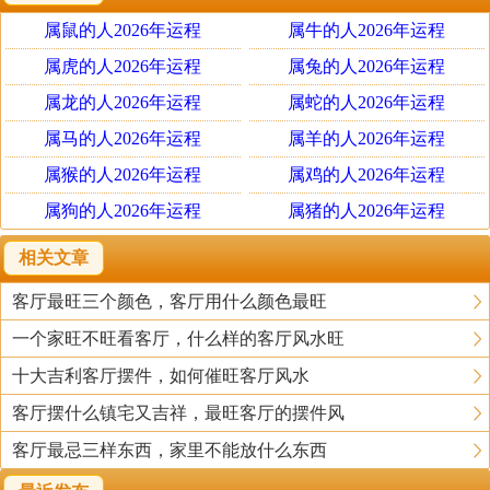
来悬挂，一般要选择和家庭成员相生的图案，如果遇见有时候家庭
属鼠的人2026年运程
属牛的人2026年运程
成员之间的属相犯冲时，这是挑选十字绣图案就显得非常重要，最
属虎的人2026年运程
属兔的人2026年运程
好选择折中的图案，对两个人没有太大冲突的图案，从而使家庭能
属龙的人2026年运程
属蛇的人2026年运程
够在和谐的氛围中继续。
属马的人2026年运程
属羊的人2026年运程
附：十二生肖相生相克表
属猴的人2026年运程
属鸡的人2026年运程
属鼠——（相克生肖：羊、马），（相生生肖龙、猴、牛）
属狗的人2026年运程
属猪的人2026年运程
属牛——（相克生肖：马、羊），（相生生肖鼠、蛇、鸡）
属虎——（相克生肖：蛇、猴），(相生生肖马、狗、猪)
相关文章
属兔——（相克生肖：龙、鸡），(相生生肖羊、狗、猪)
客厅最旺三个颜色，客厅用什么颜色最旺
属龙——（相克生肖：狗、兔），(相生生肖鼠、猴、鸡)
一个家旺不旺看客厅，什么样的客厅风水旺
属蛇——（相克生肖：虎、猪），(相生生肖牛、鸡、猴)
十大吉利客厅摆件，如何催旺客厅风水
属马——（相克生肖：鼠、牛），(相生生肖虎、羊、狗)
属羊——（相克生肖：鼠、牛），(相生生肖兔、马、猪)
客厅摆什么镇宅又吉祥，最旺客厅的摆件风
属猴——（相克生肖：虎、猪），(相生生肖鼠、龙、蛇)
客厅最忌三样东西，家里不能放什么东西
属鸡——（相克生肖：兔、狗），(相生生肖牛、龙、蛇)