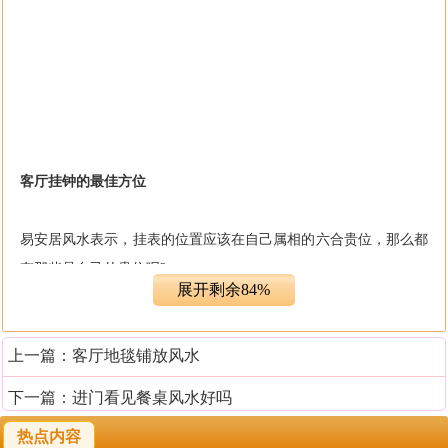
客厅挂钟的最佳方位
易安居风水表示，挂表的位置应该在自己属相的六合贵位，那么都
有那些是自己的贵位呢?
展开剩余84%
属鼠：凡是在1924、1936、1948、1960、1972、1984、1996、2008
年所生的人，钟表应该挂在客厅东北的墙上。
上一篇：
客厅地毯铺放风水
属牛：凡是在1925、1937、1949、1961、1973、1985、1997、2009
下一篇：
进门看见餐桌风水好吗
年所生的人，钟表应该挂在客厅正中央的位置。
热点内容