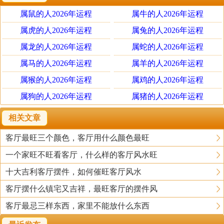
色来做主色；西向客厅背景墙宜以绿色来做主色；北向客厅的背景
属鼠的人2026年运程
属牛的人2026年运程
墙宜以红色来做主色。此外，东南向主色宜用黄色；西南向主色宜
属虎的人2026年运程
属兔的人2026年运程
用蓝色；西北向客厅的主色宜用绿色；东北向客厅的主色宜用蓝
属龙的人2026年运程
属蛇的人2026年运程
色。
属马的人2026年运程
属羊的人2026年运程
属猴的人2026年运程
属鸡的人2026年运程
电视背景墙图案风水
属狗的人2026年运程
属猪的人2026年运程
在选择图画装饰时必须谨慎，注意图画的寓意是否吉祥。像九条鱼
相关文章
图、三羊图，或者是柔和的风景画，如日出、湖光出色、牡丹花
客厅最旺三个颜色，客厅用什么颜色最旺
等，还有表情祥和的仙佛以及百鸟朝凰、青蛙戏水、猴王献瑞、百
一个家旺不旺看客厅，什么样的客厅风水旺
骏图、淘运阁门幅等都比较适宜用于电视背景墙装饰。
十大吉利客厅摆件，如何催旺客厅风水
此外，电视背景墙不宜挂颜色太深或者黑色过多的图画，以及绘有
客厅摆什么镇宅又吉祥，最旺客厅的摆件风
凶猛野兽的图画等。意境萧条的图画或已故亲人的大头画像及红色
客厅最忌三样东西，家里不能放什么东西
太多的画像也不宜摆放，否则会影响家人的健康。