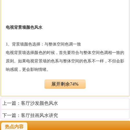
电视背景墙颜色风水
1、背景墙颜色选择：与整体空间色调一致
电视背景墙选择颜色的时候，首先要符合与整体空间色调相一致的
原则。如果电视背景墙的色系与整体空间的色系不一样，不但会影
响感观，更会影响情绪。
展开剩余74%
2、背景墙颜色选择：依据主人生辰选择
春夏两季出生者，电视背景墙颜色宜选择清雅的寒色系(如白色、
上一篇：
客厅沙发颜色风水
浅蓝色)；而秋冬两季出生者，背景墙则可以选择明亮的色调(如黄
色、红色)。
下一篇：
客厅挂画风水讲究
热点内容
3、东向客厅，背景墙宜以黄色来做主色；南向客厅背景墙宜以白