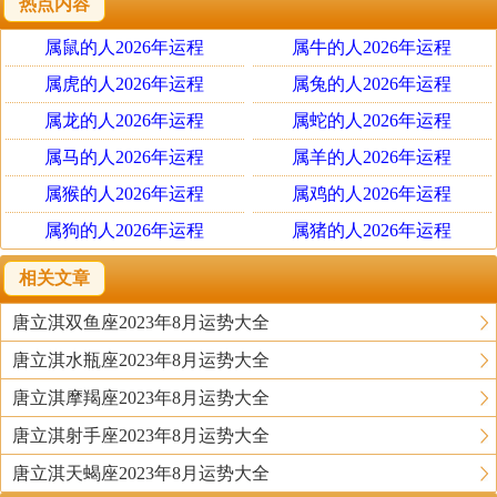
热点内容
金牛座 阿七
金牛座女性本月开始将有些失望，主要是物质方面或以某种
属鼠的人2026年运程
属牛的人2026年运程
方式与各种物品、财产等有关。
属虎的人2026年运程
属兔的人2026年运程
他们可能有一段时间的负面影响。
属龙的人2026年运程
属蛇的人2026年运程
11月金牛座人会有更多的会面和访问，与一个特殊的场合有
属马的人2026年运程
属羊的人2026年运程
关。在你的直系亲属或朋友圈将会有新的人。
属猴的人2026年运程
属鸡的人2026年运程
当你开始了解一个新认识的人，这个人会让你情绪紧张。很
属狗的人2026年运程
属猪的人2026年运程
快你会预期一个将会从远处来到的文档、邮件或重要消息，
在大多数情况下那将对你的家庭和家人有利。
相关文章
本月你家里的一个人将会发生官方或业务问题，有时将会在
唐立淇双鱼座2023年8月运势大全
你家里创建紧张和爆炸。
这个时候冲突不能解决问题，一些人是在工作中，所以尽量
唐立淇水瓶座2023年8月运势大全
控制这样的情绪。
唐立淇摩羯座2023年8月运势大全
上个月你的一个问题现在将向完全相反和有利的方向发展。
唐立淇射手座2023年8月运势大全
这应该是一个快乐的理由，特别是如果你在这种情况下显示
唐立淇天蝎座2023年8月运势大全
真正非凡的耐心。