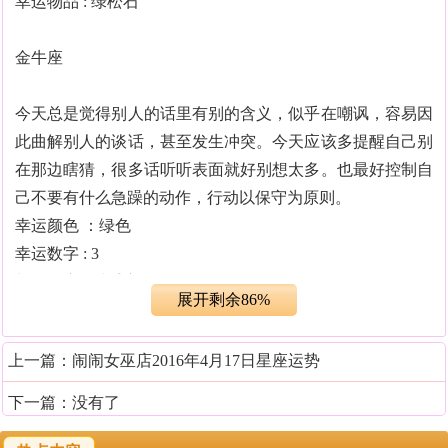
幸运物品 : 绿松石
金牛座
今天总是觉得别人的话里有别的含义，似乎在嘲讽，容易因
此曲解别人的谈话，甚至发生冲突。今天应该多提醒自己别
在那边瞎猜，很多话听听表面就好别想太多。也最好控制自
己不要有什么急躁的动作，行动以保守为原则。
幸运颜色 ：绿色
幸运数字 : 3
契合星座 : 射手座
展开剩余86%
幸运物品 : 白水晶
上一篇：
闹闹女巫店2016年4月17日星座运势
双子座
下一篇：没有了
自我表现欲较强的一天，不过今天你多开口确实有助于赢得