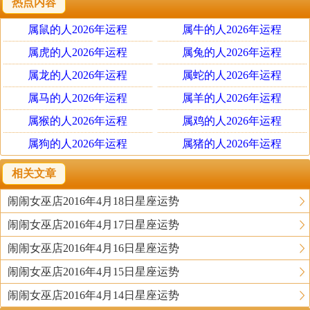
评价，不妨行动的动作大一点、积极些。而今天偶然闪过脑
热点内容
中的念头却是幸运的种子，相信自己今天的直觉力与灵感，
属鼠的人2026年运程
属牛的人2026年运程
当然更要记得将它写下来，会有意想不到的结果呢。
属虎的人2026年运程
属兔的人2026年运程
幸运颜色 : 褐色
属龙的人2026年运程
属蛇的人2026年运程
幸运数字 : 4
契合星座 : 白羊座
属马的人2026年运程
属羊的人2026年运程
幸运物品 : 月光石
属猴的人2026年运程
属鸡的人2026年运程
属狗的人2026年运程
属猪的人2026年运程
巨蟹座
相关文章
因为你自己的坚持而让自己的才能受限了。即使不是高难度
闹闹女巫店2016年4月18日星座运势
的演出，今天似乎也不大顺手，该是要打破界限的时候了，
闹闹女巫店2016年4月17日星座运势
如果坚持己见又好面子，不肯跟着潮流改变的话，很快会被
闹闹女巫店2016年4月16日星座运势
淘汰出局的。记得稍微气势旺盛一点、眼光高一点，今天运
闹闹女巫店2016年4月15日星座运势
气才有希望翻转。
幸运颜色 : 黑色
闹闹女巫店2016年4月14日星座运势