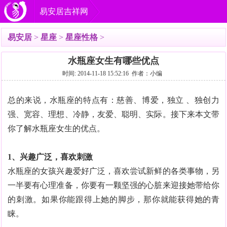
易安居吉祥网
易安居
>
星座
>
星座性格
>
水瓶座女生有哪些优点
时间: 2014-11-18 15:52:16 作者：小编
总的来说，水瓶座的特点有：慈善、博爱，独立 、独创力
强、宽容、理想、冷静，友爱、聪明、实际。接下来本文带
你了解水瓶座女生的优点。
1
、兴趣广泛，喜欢刺激
水瓶座的女孩兴趣爱好广泛，喜欢尝试新鲜的各类事物，另
一半要有心理准备，你要有一颗坚强的心脏来迎接她带给你
的刺激。如果你能跟得上她的脚步，那你就能获得她的青
睐。