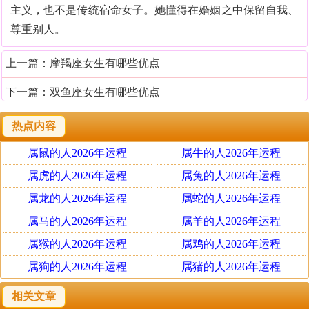
主义，也不是传统宿命女子。她懂得在婚姻之中保留自我、
尊重别人。
上一篇：
摩羯座女生有哪些优点
下一篇：
双鱼座女生有哪些优点
热点内容
属鼠的人2026年运程
属牛的人2026年运程
属虎的人2026年运程
属兔的人2026年运程
属龙的人2026年运程
属蛇的人2026年运程
属马的人2026年运程
属羊的人2026年运程
属猴的人2026年运程
属鸡的人2026年运程
属狗的人2026年运程
属猪的人2026年运程
相关文章