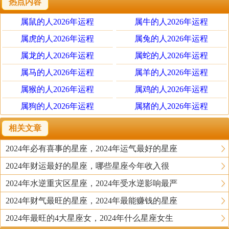
热点内容
争强好胜，从不在男人面前服软
这是你强硬之处，但也是你爱情的软肋。太过强硬的心态，
属鼠的人2026年运程
属牛的人2026年运程
太以自我为中心，会让你忘了照顾男人的自尊，会让男人望
属虎的人2026年运程
属兔的人2026年运程
而生畏。若不想成为剩女，还是学会用心考虑他人的需要，
属龙的人2026年运程
属蛇的人2026年运程
别把自己的意愿强加于人吧！
属马的人2026年运程
属羊的人2026年运程
属猴的人2026年运程
属鸡的人2026年运程
不再轻易跟异性交心
属狗的人2026年运程
属猪的人2026年运程
白羊女活泼开朗，喜欢交朋友，面对爱慕异性的主动追求，
天真的白羊女，一直都相信男女之间有纯洁的感情，为了不
相关文章
破坏原本的友谊，会嘻嘻哈哈地婉拒对方，“还是好哥们
2024年必有喜事的星座，2024年运气最好的星座
儿”。可表白的男生并不这么想，既然被拒绝那今后就是陌
路人，没必要再做朋友，这般的决绝令白羊女苦恼，会怀疑
2024年财运最好的星座，哪些星座今年收入很
当初他跟自己交朋友的动机。
2024年水逆重灾区星座，2024年受水逆影响最严
2024年财气最旺的星座，2024年最能赚钱的星座
金牛
女为什么单身
2024年最旺的4大星座女，2024年什么星座女生