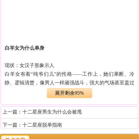
白羊女为什么单身
现状：女汉子形象示人
白羊女有着“纯爷们儿”的性格——工作上，她们果断、冷
静、逻辑清楚，像男人一样顽强战斗，强大的气场甚至盖过
男人；生活中，她们性格大大咧咧，不喜欢拐弯抹角，不懂
展开剩余95%
得撒娇，不善于示弱，充分展现出了独立自我、霸气强势
的“女汉子”形象。可如此彪悍的女孩，大多会令男人望而生
上一篇：
十二星座男生为什么会被甩
畏，即使有好感也不敢言。
下一篇：
十二星座脱单指南
拯救：多点柔情，少些自我