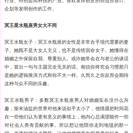
行业、特别是高科技的产业。喜欢发挥创意的你适合设计、
企划等发明创作的工作。
冥王星水瓶座男女大不同
冥王水瓶女子：冥王水瓶座的女性是非常合乎现代需要的妻
子。她既不是大女人主义，也不是传统宿命女子。她懂得在
婚姻之中保留自我、尊重别人。或许她常会在与老公的谈话
中，冒出一句与主题完全无关的话。相信你终究会习惯那只
是她的逻辑推演方式和你不大一样。久而久之你反而会期待
这种与众不同的乐趣。
冥王水瓶男子：多数冥王水瓶座男人对婚姻实在没什么兴
趣，柴米油盐的世界对他来说似乎太小了，他情愿把时间花
在一些他们认为更有意义的事情上，他内心总渴望能作一些
对社会人类有贡献的事。所以想让他陪你走到地毯的那一