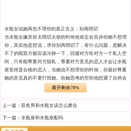
水瓶女说她再也不理你的真正含义：别再唠叨
当水瓶女嫌弃你太唠叨太烦的时候他肯定会告诉你她不想理
你，其实他是想说，求你别再唠叨了，有什么问题，是解决
不了的呢双方都应该冷静一下，回避对方给对方一个私人空
间，只有能尊重对方隐私，尊重对方意见的恋人才会让水瓶
座觉得是合格的恋人，当她说不想理你的时候，你最好尊重
她的意见真的不要打扰她。给她思考的空间他想通了自然会
来找你，如果他想不通，你继续围绕在他身边左右唠唠叨
展开剩余78%
叨，只会让他更烦，更想要逃开你。
上一篇：
双鱼男和水瓶女该怎么磨合
水瓶女说她再也不理你的真正含义：因为误解不理人
下一篇：
水瓶座和水瓶座配吗
水瓶女爱胡思乱想也不是一天两天的事情了，而且也不知道
她们哪裡来的自信，前一秒还是推测和预期的事情，下一秒