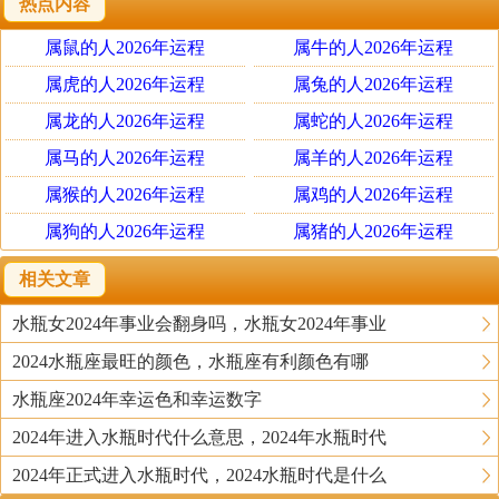
热点内容
就坚定了自己的看法，所以水瓶座女生总是会因此产生一些
错误的误解。误解别人本来是不对的行为，可是水瓶座女生
属鼠的人2026年运程
属牛的人2026年运程
倒是自信，乾脆将错就错，开始讨厌起自己误解的那个人来
属虎的人2026年运程
属兔的人2026年运程
了。于是有时候一些人很倒楣的被水瓶座误解还会因此受到
属龙的人2026年运程
属蛇的人2026年运程
冷落。要是看见水瓶座不理自己，一定要主动的解释清楚，
属马的人2026年运程
属羊的人2026年运程
很多事情不解释清楚是会出问题的，误会越来越深刻，反而
属猴的人2026年运程
属鸡的人2026年运程
会形成複杂而混乱的局面。
属狗的人2026年运程
属猪的人2026年运程
看似思想前卫的水瓶座，实际上是个异常顽固的家伙，不过
相关文章
他们又不像摩羯座那样的百毒不侵。他的优点是只要你比他
水瓶女2024年事业会翻身吗，水瓶女2024年事业
聪明，他会崇拜你，他相信并且听着比他聪明的人。与水瓶
座沟通时，你要记住冷静、理智，因为他本身就是这样的
2024水瓶座最旺的颜色，水瓶座有利颜色有哪
人，所以无论你对他叫骂也好、咆哮也好，一概无效。讲理
水瓶座2024年幸运色和幸运数字
对水瓶座来说不见得有效，不过你要是能提出比他的见解高
2024年进入水瓶时代什么意思，2024年水瓶时代
明的理论，他就会接受。所以，想要搞定瓶子，你得先动下
2024年正式进入水瓶时代，2024水瓶时代是什么
脑子才成，不然，简直就是浪费唾沫。