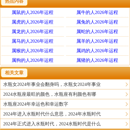
热点内容
要让她自觉自愿的成为你的小女人，而不是你胁迫她。对于
水瓶座的人来说，这个世界上没有什么是不可能不可以逾越
属鼠的人2026年运程
属牛的人2026年运程
的，所以，你越是威胁她，她越是想挑衅，最终，她觉得你
属虎的人2026年运程
属兔的人2026年运程
也不过如此，驾驭不了她而最终离开你。而你总是给她足够
属龙的人2026年运程
属蛇的人2026年运程
的信任和空间，她反而觉得你高高在上，不可估量，于是老
属马的人2026年运程
属羊的人2026年运程
老实实的守在你身边，做了你的管家婆。
属猴的人2026年运程
属鸡的人2026年运程
属狗的人2026年运程
属猪的人2026年运程
爱咋滴咋滴随君高兴的男人
水瓶座是12星座中最随意的星座，无论是对朋友还是对家里
相关文章
人，她都不会太在意这些边边角角的细节，所以男友在餐桌
水瓶女2024年事业会翻身吗，水瓶女2024年事业
上有何举动她比较无所谓。讨厌没有礼貌的异性水瓶女虽然
来自火星,想法和行为奇葩了一些,但是对于最基本的仁义礼
2024水瓶座最旺的颜色，水瓶座有利颜色有哪
智信还是特别尊重和崇敬的。她们最看不起那些没有礼貌,
水瓶座2024年幸运色和幸运数字
对老人不礼貌,对小孩不给好脸色的异性,她们觉得这类人应
2024年进入水瓶时代什么意思，2024年水瓶时代
该属于没有良心的那一类人,不值得去结交。
2024年正式进入水瓶时代，2024水瓶时代是什么