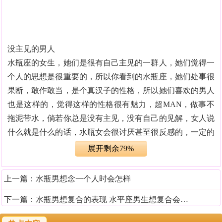
没主见的男人
水瓶座的女生，她们是很有自己主见的一群人，她们觉得一
个人的思想是很重要的，所以你看到的水瓶座，她们处事很
果断，敢作敢当，是个真汉子的性格，所以她们喜欢的男人
也是这样的，觉得这样的性格很有魅力，超MAN，做事不
拖泥带水，倘若你总是没有主见，没有自己的见解，女人说
什么就是什么的话，水瓶女会很讨厌甚至很反感的，一定的
情况下，她们还会在背后吐槽这样的男人没有出息，成不了
展开剩余79%
大事。
上一篇：
水瓶男想念一个人时会怎样
不能给她自由的男人
下一篇：
水瓶男想复合的表现 水平座男生想复合会怎么做
水瓶座的女人最需要的就是对方完完全全的信任以及足够的
自由。其实水瓶座的女人还是可以做个小女人的，但是一定