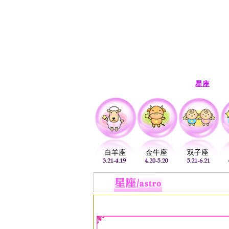
首页
生肖
解梦
星座
白羊座
金牛座
双子座
当前位置：
易安居
>
星座
>
射手座