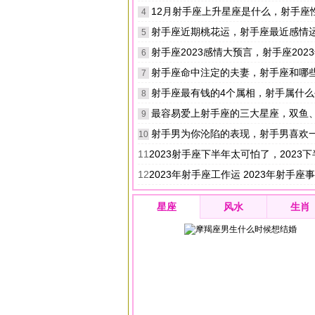
12月射手座上升星座是什么，射手座性格
4
射手座近期桃花运，射手座最近感情
5
射手座2023感情大预言，射手座2023年感情运
6
射手座命中注定的夫妻，射手座和哪
7
射手座最有钱的4个属相，射手属什么生
8
最容易爱上射手座的三大星座，双鱼、双子
9
射手男为你沦陷的表现，射手男喜欢一个女
10
11
2023射手座下半年太可怕了，2023下半年射手
12
2023年射手座工作运 2023年射手座事业
星座
风水
生肖