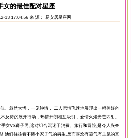
手女的最佳配对星座
2-13 17:04:56 来 源：
易安居星座网
似。忽然大悟，一见钟情， 二人恋情飞速地展现出一幅美好的
迫不及待的展开行动，热情开朗相互吸引，爱情火焰光芒四射。
手女VS狮子男,这对组合沉迷于消费、旅行和冒险,是令人兴奋
M,她们往往看不惯小家子气的男生,反而喜欢有霸气有主见的真