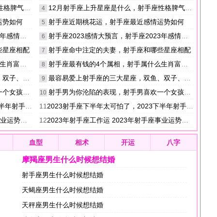
脾气如何
12月射手座上升星座是什么，射手座性格脾气如何
4
运势如何
射手座近期桃花运，射手座最近感情运势如何
5
势最新分析
射手座2023感情大预言，射手座2023年感情运势最新分析
6
些星座相配
射手座命中注定的夫妻，射手座和哪些星座相配
7
肖富贵命
射手座最有钱的4个属相，射手属什么生肖富贵命
8
、巨蟹座
最容易爱上射手座的三大星座，双鱼、双子、巨蟹座
9
孩子的表现
射手男为你沦陷的表现，射手男喜欢一个女孩子的表现
10
座运势怎么样
11
2023射手座下半年太可怕了，2023下半年射手座运势怎么样
运势详解
12
2023年射手座工作运 2023年射手座事业运势详解
血型
相术
开运
八字
摩羯座男生什么时候想结婚
射手座男生什么时候想结婚
天蝎座男生什么时候想结婚
天秤座男生什么时候想结婚