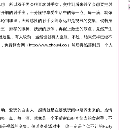
思想，所以双子男会很喜欢射手女，交往到后来甚至会想要把射
情开朗的射手座，十分懂得享受生活中的每一点、每一滴。就像
不论到哪里，火辣感性的射手女郎永远都是视线的交集。倘若身
女王！游移的眼神、妖娆的肢体，再配上激进的鼓点，竟然产生
的挑逗里，有人较劲，当然也就有人臣服。不过，结果怎样已经不
命网（http://www.zhouyi.cc/）然后再陷落到另一个入
好动、爱玩的自由人，感情就是在嬉戏玩闹中培养出来的。热情
的每一点、每一滴。就像是一个不断射出好奇箭支的女射手，不
是视线的交集。倘若身处派对中，你一定是当仁不让的Party