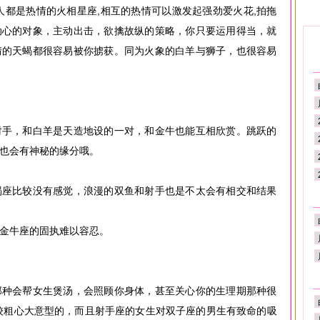
人都是热情的火相星座,相互的热情可以激发起强劲爱火花,拍拖
动心的对象，主动出击，欲擒故纵的策略，你只要运用得当，就
情的天蝎都很容易被你掳获。同为火象的白羊与狮子，也很容易
射手，和白羊是天造地设的一对，和金牛也能互相欣赏。跳跃的
也会有神秘的缘分哦。
羯座比较没有感觉，浪漫的双鱼和射手也是不太会有相交和结果
金牛座的固执难以容忍。
那种会帮女生煲汤，会照顾你身体，甚至关心你的生理期那种很
较粗心大意型的，而且射手座的女生对双子座的男生有致命的吸