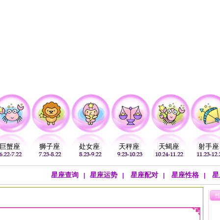
注
公历：
血型
吉祥
专题
黄历
巨蟹座
狮子座
处女座
天秤座
天蝎座
射手座
星座查询
星座运势
星座配对
星座性格
星
|
|
|
|
>
射手座文章
>