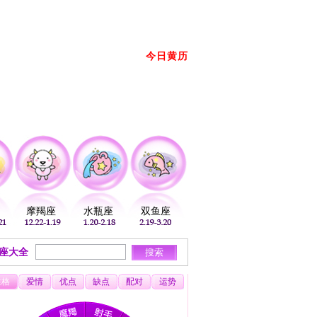
册
登录
放到桌面
加入收藏
今日黄历
2026年08月07日 星期五 农历： →
摩羯座
水瓶座
双鱼座
座大全
性格
爱情
优点
缺点
配对
运势