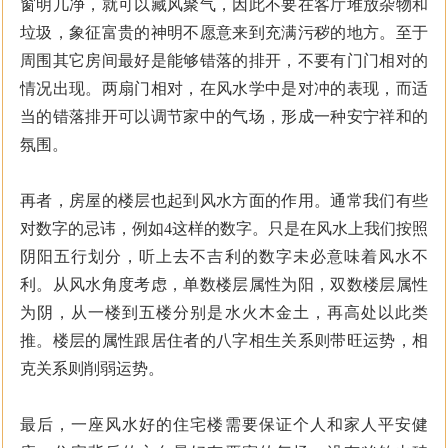
窗明几净，就可以藏风聚气，因此不要在客厅堆放杂物和
垃圾，象征富贵的神明不愿意来到充满污秽的地方。至于
周围其它房间最好是能够错落的排开，不要有门门相对的
情况出现。两扇门相对，在风水学中是对冲的表现，而适
当的错落排开可以调节家中的气场，形成一种安宁祥和的
氛围。
再者，房屋的楼层也起到风水方面的作用。通常我们有些
对数字的忌讳，例如4这样的数字。只是在风水上我们按照
阴阳五行划分，听上去不吉利的数字未必意味着风水不
利。从风水角度考虑，单数楼层属性为阳，双数楼层属性
为阴，从一楼到五楼分别是水火木金土，再高处以此类
推。楼层的属性跟居住者的八字相生关系则带旺运势，相
克关系则削弱运势。
最后，一座风水好的住宅楼需要保证个人和家人平安健