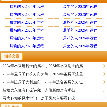
加强财的，要从水来入手。
属鼠的人2026年运程
属牛的人2026年运程
如果已婚而未有子女的夫妇，想要求子的话，就适合于搬
属虎的人2026年运程
属兔的人2026年运程
到靠近山的地方居住为好。“在现代家居风水中，高者代表
属龙的人2026年运程
属蛇的人2026年运程
山，低者代表水，不一定要真正的山”，但是在选择山上需
属马的人2026年运程
属羊的人2026年运程
要注意以下几条：
属猴的人2026年运程
属鸡的人2026年运程
一、山要有雄壮之姿为好，那样出生的子女事业成就也会
属狗的人2026年运程
属猪的人2026年运程
大。
二、山的形状温合柔美，看上去爽心舒目的，那出生的子
相关文章
女也是不错的。
2024年不宜建房子的属相，2024年不宜动土的属
三、如果是穷山或恶山或看上去险峻的话，那么是容易有
2024年盖房子什么方向大利，2024年盖房子注意
流产之类的事发生，是不利生育的。
以上是外部环境的原则，而在室内家居的布置上，可以这
2024年建房子大利坐向，2024年适合盖房的方位
样来：
新婚房入住有什么讲究，入住新婚房有哪些
一、在室内可以放一对麒麟来催子。
买房必知的风水常识，房子风水主要看什么
历史上据传，孔子就是由麒麟所送的。传说中，麒麟为仁