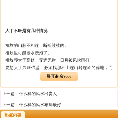
人丁不旺是有几种情况
祖坟的山脉不相连，断断续续的。
祖坟里可能被水浸泡了。
祖坟葬太于高处，无遮无拦，日月被风吹雨打。
要想人丁兴旺强盛，必须找那种山连山岭连岭的葬地，而
且是旱龙局，没有水。这种地很发人丁，但不旺财官。
展开剩余95%
如何利用风水旺人丁
上一篇：
什么样的风水出贵人
在风水的角度上讲，山是主管家人的健康以及人丁的兴
下一篇：
什么样的风水布局最好
旺，所以想要催动生育方面的，是要从山来入手，而想要
热点内容