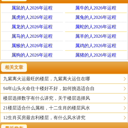
克金。
属鼠的人2026年运程
属牛的人2026年运程
金克木，因为金属铸造的割切工具可锯毁树木;
木克土，因为树根苗的力量强大，能突破土的障碍;
属虎的人2026年运程
属兔的人2026年运程
土克水，因为土能防水;
属龙的人2026年运程
属蛇的人2026年运程
水克火，因为火遇水便熄灭。
属马的人2026年运程
属羊的人2026年运程
火克金，因为烈火能溶解金属;
属猴的人2026年运程
属鸡的人2026年运程
属狗的人2026年运程
属猪的人2026年运程
3、只要自己的属相(或八字喜用五行更准确)不要跟楼层数
五行相克就不为凶，这就是买房风水中的禁忌。
相关文章
九紫离火运最旺的楼层，九紫离火运住在哪
选择楼层需注意事项
94年山头火命住十楼好不好，如何挑选适合自
其实不同楼层的风水好坏，要根据屋主的命格来定，譬如
楼层选择数字有什么讲究，关于楼层选择风
某宅主生肖属猪，五行属水，居住在一楼或六楼，则水可
21楼层适合什么属相，十二生肖的楼层风水
助其主命水，吉论;要是居住在五楼或十楼，则土克其主命
12生肖买房最吉利楼层，有什么风水讲究
水，凶论;而居住在二楼或七楼，则火被其主命水克制，中