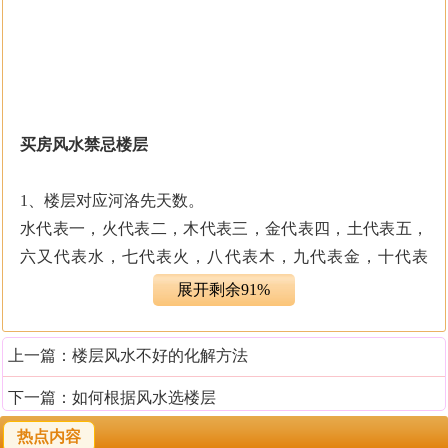
买房风水禁忌楼层
1、楼层对应河洛先天数。
水代表一，火代表二，木代表三，金代表四，土代表五，
六又代表水，七代表火，八代表木，九代表金，十代表
土……如此类推。代入楼层(栋)就是一、六层(栋)为水，
展开剩余91%
二、七层(栋)为火，三、八层(栋)为木，四、九层(栋)为
金，五、十层(栋)为土……十一层以上还是以尾数定，如
上一篇：
楼层风水不好的化解方法
十二层，二，代表火，余仿此。
下一篇：
如何根据风水选楼层
2、楼层五行相克：金克木、木克土、土克水、水克火、火
热点内容