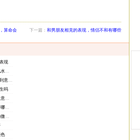
，算命会
下一篇：
和男朋友相克的表现，情侣不和有哪些
表现
表现
在哪
外事故
生吗
哪些
颜色
哪些
好
颜色