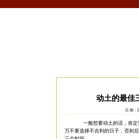
首页
生肖
解梦
星座
风水/fengshui
当前位置：
易安居
>
风水
>
风水文化
>
动土的最佳
日 期：2
一般想要动土的话，肯定要
万不要选择不吉利的日子，否则后
三个时间。