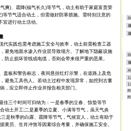
爽)、霜降(福气长久)等节气，动土有助于家庭富贵荣
安)等节气适合动土，但需做好防寒措施。需特别注意的
，不宜进行动土活动。
量
代实践也需考虑施工安全与效率，动土前需检查工器
，避免地面水渗入作业层导致塌方。了解地下隐蔽设施
，防止损坏管线或电缆，否则会带来很严重的恶果。
盖板和警告标志，夜间悬挂红灯示警，在道路上及危
，避免工具伤人。若动土过程中发现异常，如挖到古董
病，应立即停止作业并报告相关部门。
佳三个时间可归纳为：一是春季的立春、惊蛰等节
合动土开工;二是夏季的立夏、小满等节气，虽天气炎
;三是秋季的白露、霜降等节气，气候宜人，动土有助于
据黄历、生肖冲煞等因素综合考量，并确保施工安全。