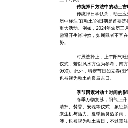
传统择日方法中的动土吉
传统择日学认为，动土应选
历中标注“宜动土”的日期是首要
重大活动。例如，2024年农历三月
需避开生肖冲煞，如属鼠者不宜在
势。
时辰选择上，上午阳气旺盛，6:
仪式，若以风水方位为参考，南方地区偏
9:00)。此外，特定节日如立春(
也被视为动土的良辰吉日。
季节因素对动土时间的影
春季万物复苏，阳气上升，
清扫、焚香、安魂等仪式，象征新
来生机与活力。夏季虽炎热多雨，但
沛，也被视为动土吉日，不过需注