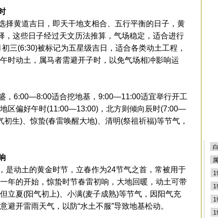
排
时
择黄道吉日，即天干地支相合、五行平衡的日子，黄
选择，这些日子经过天文历法推算，气场稳定，适合进行
初三(6:30)被标记为五星级吉日，适合各类动土工程，
午时动土，属马者需避开子时，以免气场相冲影响运
00—8:00适合挖地基，9:00—11:00适宜举行开工
好午时(11:00—13:00)，北方则倾向辰时(7:00—
阳气初生)、惊蛰(春雷唤醒大地)、清明(祭祖祈福)等节气，
响
是动土的黄金时节，立春作为24节气之首，常被用于
一年的开始，惊蛰时节春雷初响，大地回暖，动土可带
立夏(阳气初上)、小满(麦子成熟)等节气，因阳气充
意避开雷雨天气，以防“水土不服”导致地基松动。