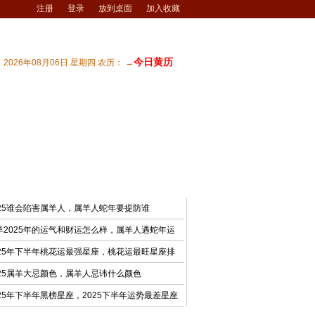
注册
登录
放到桌面
加入收藏
今日黄历
2026年08月06日 星期四 农历： →
宅风水
| 商业风水
| 风水文化
| 风水测试
最新文章
025谁会陷害属羊人，属羊人蛇年要提防谁
羊2025年的运气和财运怎么样，属羊人遇蛇年运
025年下半年桃花运最强星座，桃花运最旺星座排
025属羊大忌颜色，属羊人忌讳什么颜色
025年下半年黑榜星座，2025下半年运势最差星座