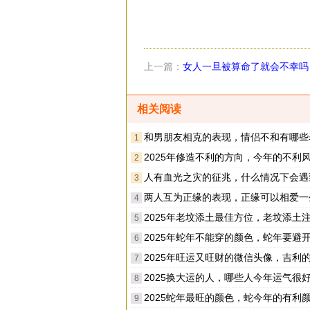
上一篇：
女人一旦被算命了就会不幸吗
影响运势吗
相关阅读
和男朋友相克的表现，情侣不和有哪些
1
2025年修造不利的方向，今年的不利风水方位
2
人有血光之灾的征兆，什么情况下会遇到意
3
两人互为正缘的表现，正缘可以相爱一
4
2025年老坟添土最佳方位，老坟添土注意事项有
5
2025年蛇年不能穿的颜色，蛇年要避开哪些
6
2025年旺运又旺财的微信头像，吉利的微信头像有
7
2025换大运的人，哪些人今年运气很
8
2025蛇年最旺的颜色，蛇今年的有利
9