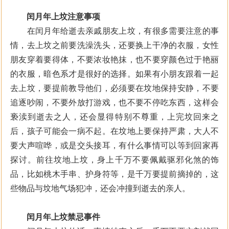
闰月年上坟注意事项
在闰月年给逝去亲戚朋友上坟，有很多需要注意的事
情，去上坟之前要洗澡洗头，还要换上干净的衣服，女性
朋友穿着要得体，不要浓妆艳抹，也不要穿颜色过于艳丽
的衣服，暗色系才是很好的选择。如果有小朋友跟着一起
去上坟，要提前教导他们，必须要在坟地保持安静，不要
追逐吵闹，不要外放打游戏，也不要不停吃东西，这样会
亵渎到逝去之人，还会显得特别不尊重，上完坟回来之
后，孩子可能会一病不起。在坟地上要保持严肃，大人不
要大声喧哗，或是交头接耳，有什么事情可以等到回家再
探讨。前往坟地上坟，身上千万不要佩戴驱邪化煞的饰
品，比如桃木手串、护身符等，是千万要提前摘掉的，这
些物品与坟地气场犯冲，还会冲撞到逝去的亲人。
闰月年上坟禁忌事件