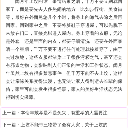
闰月年上坟的话，事情结束之后，千万不要立刻就回
家了，而是要先去人多热闹的地方，比如步行街、美食街
等，最好在外面晃悠几个小时，将身上的晦气去除之后再
回家。回到家中之后，不要将脏鞋子穿进屋，可以先脱下
来放在门口，直接光脚进入屋内。身上穿着的衣服，无论
是外套，还是里面的内衣，都要仔细清洗，还要在外面暴
晒一个星期，千万不要不进行任何处理就接着穿了，由于
去过坟地，这些衣服都沾染上了很多污秽之气，甚至还会
有邪祟之物，会影响到人们正常的生活和工作状态。闰月
年虽然上坟有很多禁忌事件，但千万不能不去上坟，这样
会让亲缘关系变得淡漠，也无法让家人得到逝去长辈的保
佑，家里可能会发生很多怪事，家人的美好生活状态无法
得到切实保障。
上一篇：
本命年戴孝是不是免灾，有重孝的人需要注意什么
下一篇：
上坟不能带三物带了会有大灾，关于上坟的风水讲究