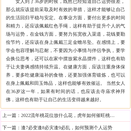
女人到了36岁的时候，既然已经知道自己运势很差，
那么就应该提前采取及时有效的举措，这样才能够让自己
的生活回归平稳与安定。在事业方面，要付出更多的时间
和精力，还应该佩戴红色手绳，这样有助于提升个人的气
场与运势，在金钱方面，要努力拓宽收入渠道，花钱要勤
俭节约，还应该在身上佩戴三足金蟾吊坠。在感情上，要
学会包容理解与忍耐，不要因为小事情与伴侣争执，要学
会换位思考，还可以在家中摆放紫水晶摆件，这样也有助
于让夫妻俩感情持续升温。在健康方面，应该注重身体保
养，要多吃健康滋补的食物，还要加强体育锻炼，也可以
在身上佩戴和田玉饰品，这样也能够有效催运。 当然女人
在36岁这一年，如果有时间的话，也应该去寺庙求神拜
佛，这样也有助于让自己的生活变得越来越好。
上一篇：
2022流年桃花位放什么花，虎年如何催旺桃花位
下一篇：
逢7必变逢8必灾逢9必乱，如何预测个人运势