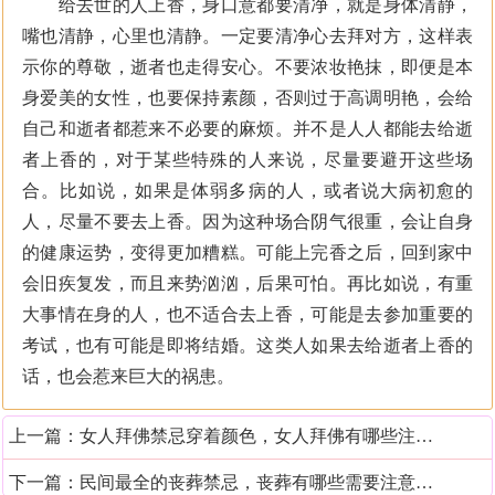
给去世的人上香，身口意都要清净，就是身体清静，
嘴也清静，心里也清静。一定要清净心去拜对方，这样表
示你的尊敬，逝者也走得安心。不要浓妆艳抹，即便是本
身爱美的女性，也要保持素颜，否则过于高调明艳，会给
自己和逝者都惹来不必要的麻烦。并不是人人都能去给逝
者上香的，对于某些特殊的人来说，尽量要避开这些场
合。比如说，如果是体弱多病的人，或者说大病初愈的
人，尽量不要去上香。因为这种场合阴气很重，会让自身
的健康运势，变得更加糟糕。可能上完香之后，回到家中
会旧疾复发，而且来势汹汹，后果可怕。再比如说，有重
大事情在身的人，也不适合去上香，可能是去参加重要的
考试，也有可能是即将结婚。这类人如果去给逝者上香的
话，也会惹来巨大的祸患。
上一篇：
女人拜佛禁忌穿着颜色，女人拜佛有哪些注意事项
下一篇：
民间最全的丧葬禁忌，丧葬有哪些需要注意的地方