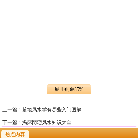
祖坟风水会影响几代人的贫富
展开剩余85%
人死后，这种遗传信息在尸骨（骨灰）没有零散漂流（或
上一篇：
墓地风水学有哪些入门图解
完全腐化为土并融入土里）之前，这种遗传信息与活着的
亲人照常时时刻刻的沟通着。如果尸骨（骨灰）安置地点
下一篇：
揭露阴宅风水知识大全
的地理环境构成了吉祥的地气（环境信息能量场）格局，
热点内容