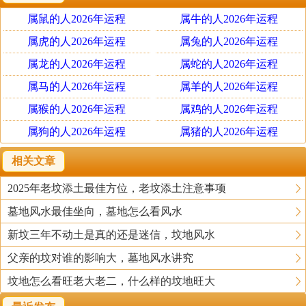
那么其活着的亲人就会接收到吉祥如意的信息能量，接收
属鼠的人2026年运程
属牛的人2026年运程
了吉祥如意的信息能量人就会吉祥如意；反之，如果祖坟
的地气（信息能量场）是凶险的不良信息，那么亲人接收
属虎的人2026年运程
属兔的人2026年运程
到的就是凶险的不良信息，其亲人也就会灾祸重重，万事
属龙的人2026年运程
属蛇的人2026年运程
艰辛。打个比方来说，就是死者的尸骨（骨灰）就像电视
属马的人2026年运程
属羊的人2026年运程
差转台一样，尸骨（骨灰）埋葬地点的地气场就象是电视
属猴的人2026年运程
属鸡的人2026年运程
台一样，而一个个活着的亲人就是一台台的电视机。在差
属狗的人2026年运程
属猪的人2026年运程
转台没有损坏（即尸骨骨灰没有零散漂流）的情况下。
相关文章
但对于祖坟改变后出生的人，则能轻松的达到祖坟地气场
2025年老坟添土最佳方位，老坟添土注意事项
所决定的那个命运层次。这也就象电视台原来采用微波发
墓地风水最佳坐向，墓地怎么看风水
射信号，你的电视机收视效果较差，但现在电视台改成了
有线传输电视信号，虽然你还是那台电视机，但收视效果
新坟三年不动土是真的还是迷信，坟地风水
和以前相比必定会变的很好。所以说，改变祖坟风水，就
父亲的坟对谁的影响大，墓地风水讲究
一定能改变人的命运。
坟地怎么看旺老大老二，什么样的坟地旺大