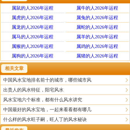
构造
属鼠的人2026年运程
属牛的人2026年运程
买房时，房屋的构造是我们一定会关注的焦点，殊不知它
也关乎着风水问题哦。风水学认为，房屋的构造不合理，
属虎的人2026年运程
属兔的人2026年运程
会导致夫妻间的关系不融洽，家人的健康和运势不好等。
属龙的人2026年运程
属蛇的人2026年运程
在购买房屋时，房屋周围有缺角的构造对夫妻之间十分的
属马的人2026年运程
属羊的人2026年运程
不利；房屋的坐向为北朝南的话，也就代表了这套房子踩
属猴的人2026年运程
属鸡的人2026年运程
在了鬼门线上，对家人的健康十分的不利；而主卧室正对
属狗的人2026年运程
属猪的人2026年运程
着厕所门或者厨房门会导致婆媳关系的不融洽；房内构造
横梁压顶是风水学的禁忌，这会影响家庭的整体运势以及
相关文章
男主人的事业发展。
中国风水宝地排名前十的城市，哪些城市风
出贵人的风水特征，阳宅风水
（1）天花板忌太低
客厅屋顶的天花板，高高在上，对于住宅风水来说，它是
风水宝地六个标准，都有什么风水讲究
天的象征，因而相当重要。现代住宅普层高都在2.8米左
中国最好的风水宝地，一起来看看都有哪几
右，如果屋顶再采用假天花来装饰，设计稍有不当，便会
什么样的风水旺子嗣，旺人丁的风水秘诀
显得相当累赘，有天塌下来的强烈压迫感，居者会压力过