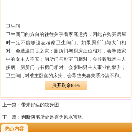
卫生间
卫生间门的方向的往往关乎着家庭运势，因此在购买房屋
时一定不能够遗忘考察卫生间门。如果厕所门与大门相
对，会遭遇口舌之灾；厕所门与厨房灶位相对，会导致家
中的女主人不安；厕所门与卧室门相对，会导致我是主人
多病；厕所门与书房门相对，会影响男主人事业的攀升；
卫生间门对准主卧室的床头，会导致夫妻关系冷淡不和。
展开剩余88%
（1）大门不能正对厕门
试想人一进门就见到厕所，则住宅的功能何在?另外，睡房
上一篇：
带来好运的纹身图
门与厕所门也不能正对，卧室与卧室门也不能正对，这些
都犯了门冲。
下一篇：
判断阴宅所处是否为风水宝地
热点内容