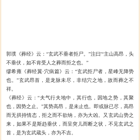
郭璞《葬经》云：“玄武不垂者拒尸。”注曰'“主山高昂，头
不垂伏，如不肯受人之葬而拒之也。”
缪希雍《葬经翼·穴病篇》云：“玄武拒尸者，星峰无降势
也。”玄武昂首，是龙脉未尽，非结穴之地，故而葬之不
祥。
《葬经》云：“夫气行夫地中，其行也，因地之势，其聚
也，因势之止。”其势高昂，是未止也。即或脉已尽，高昂
而无拱持情态，拒之而不欲纳，亦为大凶。又玄武山势之
来，如果不是斯趋垂伏，而呈突儿而断之状，不见玄武之
首，是为玄武蔵头，亦为不吉。