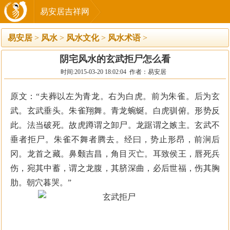
易安居吉祥网
易安居
>
风水
>
风水文化
>
风水术语
>
阴宅风水的玄武拒尸怎么看
时间:2015-03-20 18:02:04 作者：易安居
原文：“夫葬以左为青龙。右为白虎。前为朱雀。后为玄
武。玄武垂头。朱雀翔舞。青龙蜿蜒。白虎驯俯。形势反
此。法当破死。故虎蹲谓之卸尸。龙踞谓之嫉主。玄武不
垂者拒尸。朱雀不舞者腾去。经曰，势止形昂，前涧后
冈。龙首之藏。鼻颡吉昌，角目灭亡。耳致侯王，唇死兵
伤，宛其中蓄，谓之龙腹，其脐深曲，必后世福，伤其胸
肋。朝穴暮哭。”