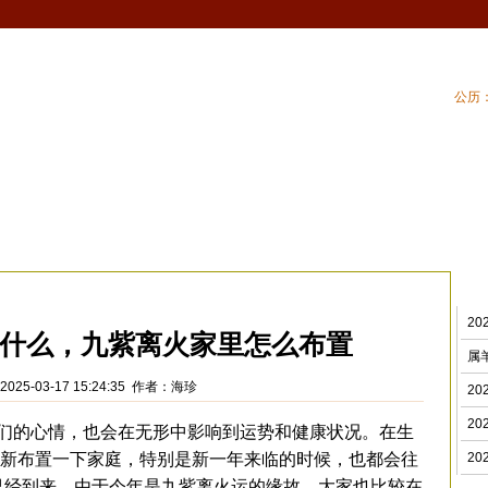
公历：
血型
吉祥
专题
黄历
| 家居风水
| 住
2
什么，九紫离火家里怎么布置
属
025-03-17 15:24:35 作者：海珍
2
2
的心情，也会在无形中影响到运势和健康状况。在生
新布置一下家庭，特别是新一年来临的时候，也都会往
2
年已经到来，由于今年是九紫离火运的缘故，大家也比较在