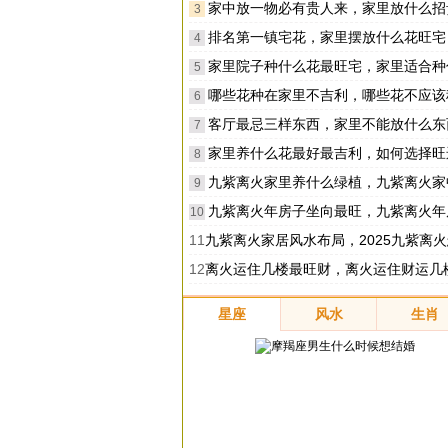
家中放一物必有贵人来，家里放什么招
3
排名第一镇宅花，家里摆放什么花旺宅
4
家里院子种什么花最旺宅，家里适合种
5
哪些花种在家里不吉利，哪些花不应该种
6
客厅最忌三样东西，家里不能放什么东
7
家里养什么花最好最吉利，如何选择旺运
8
九紫离火家里养什么绿植，九紫离火家中养什么
9
九紫离火年房子坐向最旺，九紫离火年房子朝
10
11
九紫离火家居风水布局，2025九紫离火怎么布
12
离火运住几楼最旺财，离火运住财运几
星座
风水
生肖