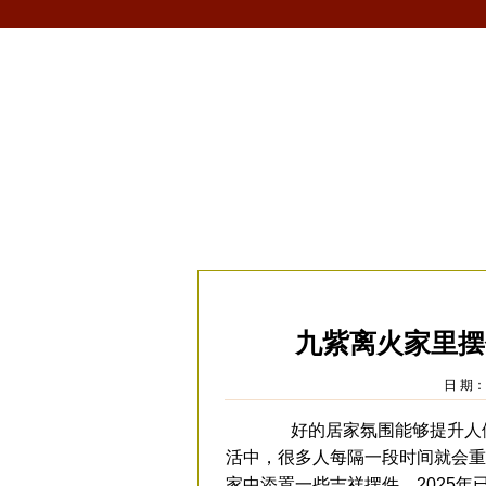
首页
生肖
解梦
星座
风水/fengshui
当前位置：
易安居
>
风水
>
家居风水
>
九紫离火家里摆
日 期：2
好的居家氛围能够提升人们
活中，很多人每隔一段时间就会重
家中添置一些吉祥摆件。2025