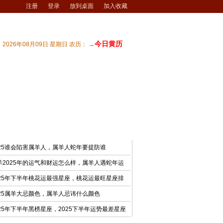
注册
登录
放到桌面
加入收藏
今日黄历
2026年08月09日 星期日 农历： →
宅风水
| 商业风水
| 风水文化
| 风水测试
最新文章
025谁会陷害属羊人，属羊人蛇年要提防谁
羊2025年的运气和财运怎么样，属羊人遇蛇年运
025年下半年桃花运最强星座，桃花运最旺星座排
025属羊大忌颜色，属羊人忌讳什么颜色
025年下半年黑榜星座，2025下半年运势最差星座