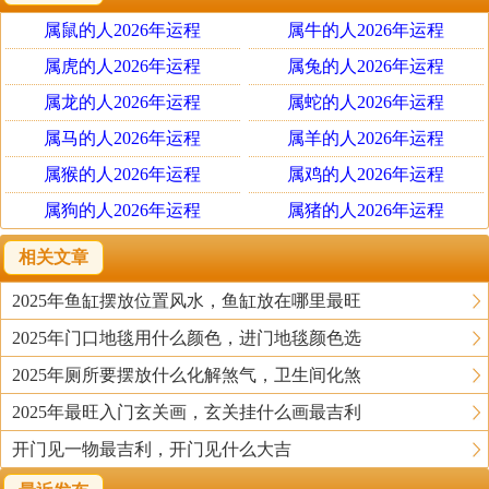
五黄廉贞星五行属土，与之对应的颜色为棕色、褐色
属鼠的人2026年运程
属牛的人2026年运程
等等。因此在布置该方位的时候，一定要注意避开与土相
关的颜色，以免加重煞气，给自身带来灾祸。比较适合的
属虎的人2026年运程
属兔的人2026年运程
颜色为金色，与之对应的颜色有白色、银色和金色等等。
属龙的人2026年运程
属蛇的人2026年运程
这是因为五行相生相克，土生金，如果在五黄位多拜摆放
属马的人2026年运程
属羊的人2026年运程
与金相关的物件或者装饰物，则可有效倾泄五黄煞气，改
属猴的人2026年运程
属鸡的人2026年运程
善风水平衡，提升空间能量和磁场，给人们带来好运气。
属狗的人2026年运程
属猪的人2026年运程
2025年东北位怎么布置
相关文章
1、 摆放吉祥物件
2025年鱼缸摆放位置风水，鱼缸放在哪里最旺
2025年可在东北方向摆放一些吉祥的物件，但注意要
2025年门口地毯用什么颜色，进门地毯颜色选
与金相关。比如铜麒麟、铜葫芦等等，在削弱五黄煞的力
量时，还能起到辟邪作用，为人们带来好运。也可以放置
2025年厕所要摆放什么化解煞气，卫生间化煞
白色相关物件，例如白色陶瓷花瓶，白色水晶摆件等等，
2025年最旺入门玄关画，玄关挂什么画最吉利
在趋吉避凶的同时，也有招财旺运功效。
开门见一物最吉利，开门见什么大吉