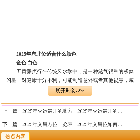
2025年东北位适合什么颜色
金色 白色
五黄廉贞行在传统风水学中，是一种煞气很重的极煞
凶星，对健康十分不利，可能制造意外或者其他祸患，威
胁到家庭和睦，不利于事业和财富的发展。随着流年的更
展开剩余72%
换，五黄廉贞星会落在不同的地方。2025年此星就落在东
北方，因此这个空间范围也是负能量最强的位置，大家要
上一篇：
2025年火运最旺的地方，2025年火运最旺的方向
积极采取有效的办法化解。比如通过颜色的布置来削弱煞
气，就是比较直接的方法。
下一篇：
2025年文昌方位一览表，2025年文昌位如何布置
热点内容