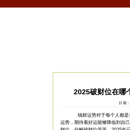
首页
生肖
解梦
星座
风水/fengshui
当前位置：
易安居
>
风水
>
家居风水
>
招
2025破财位在哪
日 期：2
钱财运势对于每个人都是非
运势，期待着好运能够降临到自己
财位，化解破财位等等。2025