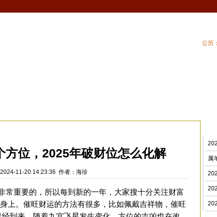
公历：
血型
吉祥
专题
黄历
| 家居风水
| 住
财风水
>
2
个方位，2025年破财位怎么化解
属
024-11-20 14:23:36 作者：海珍
2
2
常重要的，所以每到新的一年，大家搜十分关注财富
身上。催旺财运的方法有很多，比如佩戴吉祥物，催旺
2
年已经到来，随着九宫飞星发生变化，方位的吉凶也在改