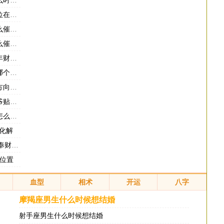
财库好
方向
正财
偏财
个位置
气最好
图片
方位
财位
化解
意什么
么位置
血型
相术
开运
八字
摩羯座男生什么时候想结婚
射手座男生什么时候想结婚