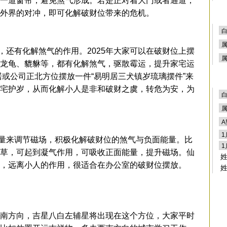
一道窗帘，避免煞气形成。若是正对着大门或者通道，
外界的对冲，即可化解破财位带来的危机。
有化解煞气的作用。2025年大家可以在破财位上摆
龙龟、貔貅等，都有化解煞气，驱散霉运，提升家宅运
居或公司正北方位摆放一件“易明居三犬镇岁琉璃摆件”来
宅护岁，从而化解小人是非和破财之虞，转危为安，为
来调节磁场，积极化解破财位的煞气与负面能量。比
草，可起到凝气作用，可吸收正面能量，提升磁场。仙
，远离小人的作用，很适合在办公室的破财位摆放。
南方向，吉星八白左辅星将出现在这个方位，大家平时