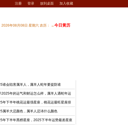
注册
登录
放到桌面
加入收藏
今日黄历
2026年08月08日 星期六 农历： →
宅风水
| 商业风水
| 风水文化
| 风水测试
最新文章
025谁会陷害属羊人，属羊人蛇年要提防谁
羊2025年的运气和财运怎么样，属羊人遇蛇年运
025年下半年桃花运最强星座，桃花运最旺星座排
025属羊大忌颜色，属羊人忌讳什么颜色
025年下半年黑榜星座，2025下半年运势最差星座