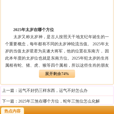
2025年太岁在哪个方位
太岁又称太岁神，是古人按照天干地支纪年诞生的一
个重要概念，每年都有不同的太岁神轮流当值。 2025年太
岁的当值太岁星君为吴遂大将军，他的位置在东南方， 因
此本年度的太岁位也就是东南方位。2025年犯太岁的生肖
属相有蛇、猪、虎、猴等四个属相，所以这些生肖的朋友
们也要提前了解自己的运势，以及与太岁位相关的注意事
展开剩余74%
项，才能够化解劫难，迎来好运。
上一篇：
运气不好扔三样东西，运气不好怎么办
2025年太岁位注意事项
1、 避开太岁位出行
下一篇：
2025年三煞在哪个方位，蛇年三煞位怎么化解
新的一年到来，很多人都有全新的工作和安排。但是
热点内容