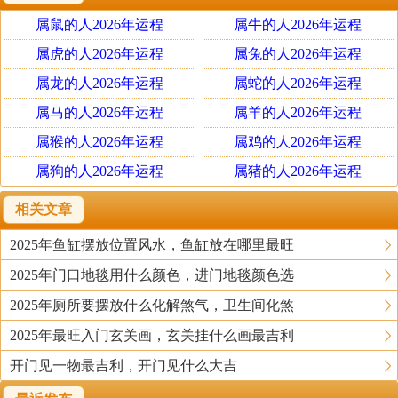
在本命年和犯太岁年，建议大家尽量不要前往太岁位所在
属鼠的人2026年运程
属牛的人2026年运程
的方向发展，2025年需要注意的是东南沿海的相关城市，
有求职找工作或者创业打算的，尽量不要以这里作为开
属虎的人2026年运程
属兔的人2026年运程
始。若是旅游或者探亲，也尽量避免过度逗留。到了此方
属龙的人2026年运程
属蛇的人2026年运程
位，要注意与人为善，和平沟通交流，不要与人发生争吵
属马的人2026年运程
属羊的人2026年运程
或者冲突，免得惊扰太岁，给自己的运势带来不便。
属猴的人2026年运程
属鸡的人2026年运程
属狗的人2026年运程
属猪的人2026年运程
2、 注意打扫太岁位
2025蛇年，大家要多关注一下单位和家中的太岁位。
相关文章
按照民间说法，太岁位应该保持绝对的干净和整洁，不宜
2025年鱼缸摆放位置风水，鱼缸放在哪里最旺
有杂物堆放，更不可染上不洁净的东西。所以大家应该每
2025年门口地毯用什么颜色，进门地毯颜色选
天进行打扫，避免让太岁位蒙尘。有条件的情况下要积极
开窗通风，保持光线明亮，才能让工作和生活运势变得更
2025年厕所要摆放什么化解煞气，卫生间化煞
好。
2025年最旺入门玄关画，玄关挂什么画最吉利
开门见一物最吉利，开门见什么大吉
3、 不宜动土