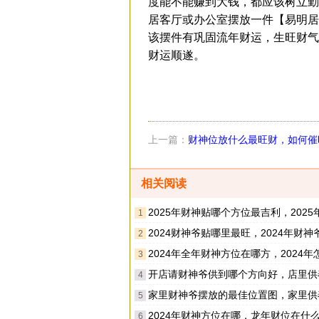
度能不能赚到大钱，都应该树立勤
居客厅或办公室摆放一件【易明居
该摆件有巩固流年财运，生旺财气
财运顺遂。
上一篇：
财神位放什么最旺财，如何催
相关阅读
2025年财神贴哪个方位最吉利，2025年财神供奉哪
1
2024财神爷贴哪里最旺，2024年财神爷贴哪个
2
2024年全年财神方位在哪方，2024年怎么催旺
3
开店请财神爷供到哪个方向好，店里供奉财神爷注
4
家里财神爷摆放的最佳位置图，家里供奉财神注
5
2024年财神方位在哪，龙年财位在什
6