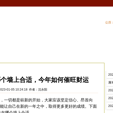
公历：
血型
吉祥
专题
黄历
| 家居风水
| 住
财风水
>
2
在哪个墙上合适，今年如何催旺财运
属
023-01-05 10:24:18 作者：沈永阳
2
2
，一切都是崭新的开始，大家应该坚定信心、昂首向
能让自己在新的一年之中，取得更多更好的成绩。下面
2
贴在哪个墙上合适。