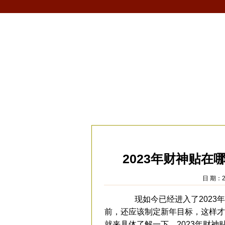
首页
生肖
解梦
星座
风水/fengshui
当前位置：
易安居
>
风水
>
家居风水
>
招
2023年财神贴
日 期：2
现如今已经进入了2023年
前，还应该制定新年目标，这样才
就来具体了解一下，2023年财神