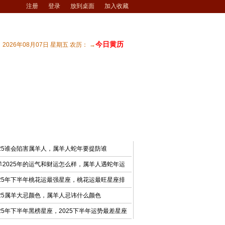
注册
登录
放到桌面
加入收藏
今日黄历
2026年08月07日 星期五 农历： →
宅风水
| 商业风水
| 风水文化
| 风水测试
最新文章
025谁会陷害属羊人，属羊人蛇年要提防谁
羊2025年的运气和财运怎么样，属羊人遇蛇年运
025年下半年桃花运最强星座，桃花运最旺星座排
025属羊大忌颜色，属羊人忌讳什么颜色
025年下半年黑榜星座，2025下半年运势最差星座