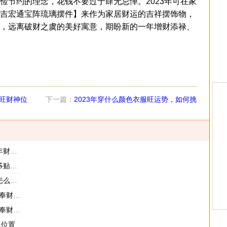
俭节约的理念，花钱不要过于肆无忌惮。
2023年可在家
吉宏通宝阵琉璃摆件】来作为家居财运的吉祥摆饰物，
，远离破财之虞的美好寓意，期盼新的一年增财添禄、
旺财神位
下一篇：
2023年穿什么颜色衣服旺运势，如何挑
选衣服的颜色
个位置
方位
财位
意什么
意什么
么位置